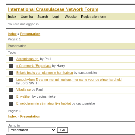
International Crassulaceae Network Forum
Index
User list
Search
Login
Website
Registration form
You are not logged in.
Index
»
Presentation
Pages:
1
Presentation
Topic
Adromiscus sp.
by Paul
x Cremneria 'Expatriata'
by Harry
Enkele foto's van planten in hun habitat
by cactusmieke
Lenophyllum Ervaring met tuin cultuur, met name voor de winterhardheid
by Jordi SWTH
Villadia sp
by Paul
E. waltheri
by cactusmieke
E. nebularum in zijn natuurlijke habitat
by cactusmieke
Pages:
1
Index
»
Presentation
Jump to