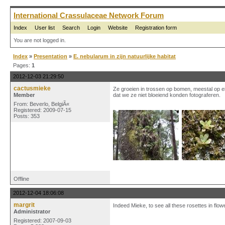
International Crassulaceae Network Forum
Index
User list
Search
Login
Website
Registration form
You are not logged in.
Index
»
Presentation
»
E. nebularum in zijn natuurlijke habitat
Pages:
1
2012-12-03 21:29:50
cactusmieke
Ze groeien in trossen op bomen, meestal op
Member
dat we ze niet bloeiend konden fotograferen.
From: Beverlo, BelgiÃ«
Registered: 2009-07-15
Posts: 353
Offline
2012-12-04 18:06:08
margrit
Indeed Mieke, to see all these rosettes in fl
Administrator
Registered: 2007-09-03