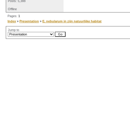
Posts: 5,388
Offline
Pages:
1
Index
»
Presentation
»
E. nebularum in zijn natuurlijke habitat
Jump to