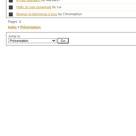
je suis Mandarin
by Mandarin
Hello Je suis espagnole
by Lur
Bonjour et bienvenue à tous
by Chromaphyo
Pages:
1
Index
»
Présentation
Jump to