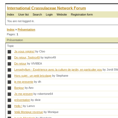
International Crassulaceae Network Forum
Index
User list
Search
Login
Website
Registration form
You are not logged in.
Index
»
Présentation
Pages:
1
Présentation
Topic
Je vous rejoins!
by Cloo
De retour, Tephro49
by tephro49
De retour
by VIVIBEA
Lenophyllum - Expérience avec la culture de jardin, en particulier pou
by Jordi S
Hors sujet : un petit bricolage
by Stephane
je me presente
by dh
Bonjour
by Aeo
Je me present
by robertone64
présentation
by dixie
Hello !
by Lanvo
Voilà Monique revenue
by Monique