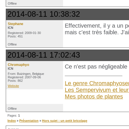
Offline
2014-08-11 10:38:32
Stephane
Effectivement, il y a un p
ICN
mais c'est très faible. J'
Registered: 2009-01-30
Posts: 451
Offline
2014-08-11 17:02:43
Chromaphyo
Ce n'est pas négligeable
ICN
From: Buizingen, Belgique
Registered: 2007-09-06
Posts: 862
Le genre Chromaphyose
Website
Les Sempervivum et leur
Mes photos de plantes
Offline
Pages:
1
Index
»
Présentation
»
Hors sujet : un petit bricolage