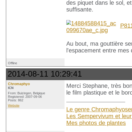
des piquet dans le sol, e
suffisante.
P81
Au bout, ma gouttière sem
l'espacement entre mes d
Offline
2014-08-11 10:29:41
Chromaphyo
Merci Stephane, très bonn
ICN
le film plastique et le bor
From: Buizingen, Belgique
Registered: 2007-09-06
Posts: 862
Website
Le genre Chromaphyose
Les Sempervivum et leur
Mes photos de plantes