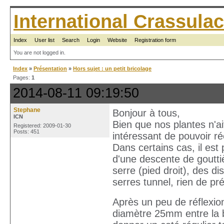
International Crassul
Index
User list
Search
Login
Website
Registration form
You are not logged in.
Index
»
Présentation
»
Hors sujet : un petit bricolage
Pages:
1
2014-08-11 09:19:50
Stephane
Bonjour à tous,
ICN
Bien que nos plantes n'ai
Registered: 2009-01-30
Posts: 451
intéressant de pouvoir ré
Dans certains cas, il es
d'une descente de gouttiè
serre (pied droit), des d
serres tunnel, rien de pr
Après un peu de réflexion,
diamètre 25mm entre la 