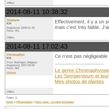
Offline
2014-08-11 10:38:32
Stephane
Effectivement, il y a un p
ICN
mais c'est très faible. J'
Registered: 2009-01-30
Posts: 451
Offline
2014-08-11 17:02:43
Chromaphyo
Ce n'est pas négligeable
ICN
From: Buizingen, Belgique
Registered: 2007-09-06
Posts: 862
Le genre Chromaphyose
Website
Les Sempervivum et leur
Mes photos de plantes
Offline
Pages:
1
Index
»
Présentation
»
Hors sujet : un petit bricolage