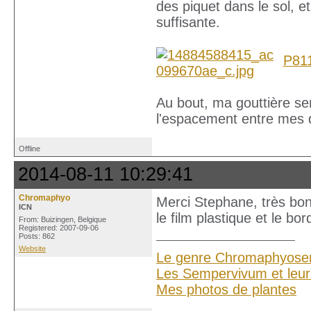
des piquet dans le sol, e
suffisante.
P81
Au bout, ma gouttière sem
l'espacement entre mes d
Offline
2014-08-11 10:29:41
Chromaphyo
Merci Stephane, très bonn
ICN
le film plastique et le bor
From: Buizingen, Belgique
Registered: 2007-09-06
Posts: 862
Website
Le genre Chromaphyose
Les Sempervivum et leur
Mes photos de plantes