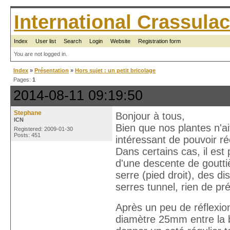
International Crassul
Index
User list
Search
Login
Website
Registration form
You are not logged in.
Index
»
Présentation
»
Hors sujet : un petit bricolage
Pages:
1
2014-08-11 09:19:50
Stephane
Bonjour à tous,
ICN
Bien que nos plantes n'ai
Registered: 2009-01-30
Posts: 451
intéressant de pouvoir ré
Dans certains cas, il es
d'une descente de gouttiè
serre (pied droit), des d
serres tunnel, rien de pr
Après un peu de réflexion,
diamètre 25mm entre la 