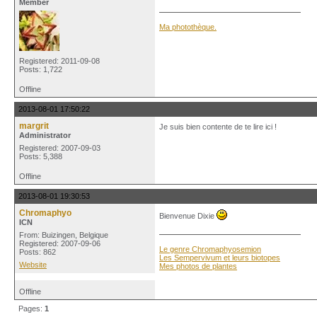
Member
Ma photothèque.
Registered: 2011-09-08
Posts: 1,722
Offline
2013-08-01 17:50:22
margrit
Je suis bien contente de te lire ici !
Administrator
Registered: 2007-09-03
Posts: 5,388
Offline
2013-08-01 19:30:53
Chromaphyo
Bienvenue Dixie
ICN
From: Buizingen, Belgique
Registered: 2007-09-06
Le genre Chromaphyosemion
Posts: 862
Les Sempervivum et leurs biotopes
Website
Mes photos de plantes
Offline
Pages:
1