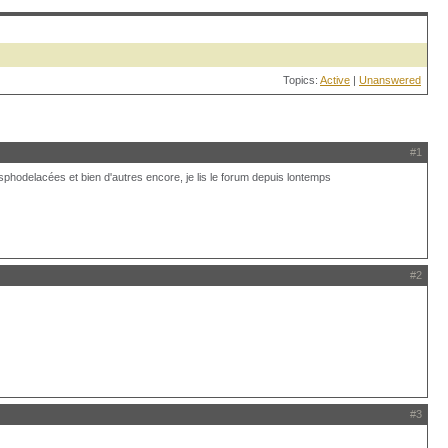
Topics:
Active
|
Unanswered
#1
sphodelacées et bien d'autres encore, je lis le forum depuis lontemps
#2
#3