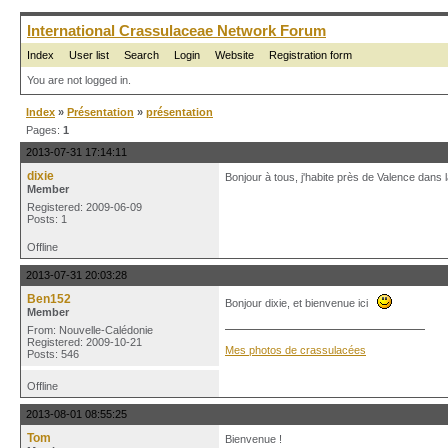
International Crassulaceae Network Forum
Index
User list
Search
Login
Website
Registration form
You are not logged in.
Index
»
Présentation
»
présentation
Pages:
1
2013-07-31 17:14:11
dixie
Bonjour à tous, j'habite près de Valence dans 
Member
Registered: 2009-06-09
Posts: 1
Offline
2013-07-31 20:03:28
Ben152
Bonjour dixie, et bienvenue ici
Member
From: Nouvelle-Calédonie
Registered: 2009-10-21
Mes photos de crassulacées
Posts: 546
Offline
2013-08-01 08:55:25
Tom
Bienvenue !