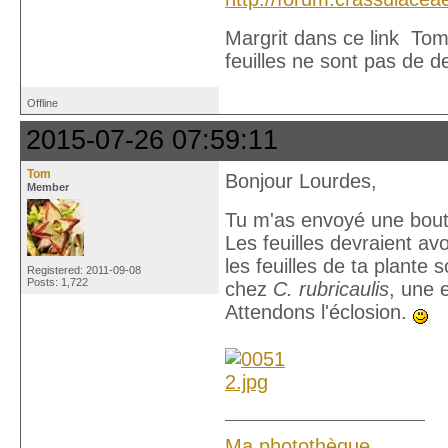
Margrit dans ce link Tom 
feuilles ne sont pas de d
Offline
2015-07-26 07:59:11
Tom
Bonjour Lourdes,
Member
Tu m'as envoyé une boutu
Les feuilles devraient av
les feuilles de ta plante
Registered: 2011-09-08
Posts: 1,722
chez
C. rubricaulis
, une 
Attendons l'éclosion.
Ma photothèque.