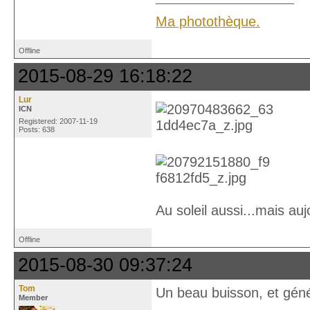
Ma photothèque.
Offline
2015-08-29 16:18:22
Lur
ICN
Registered: 2007-11-19
Posts: 638
Au soleil aussi...mais aujo
Offline
2015-08-30 09:37:24
Tom
Un beau buisson, et géné
Member