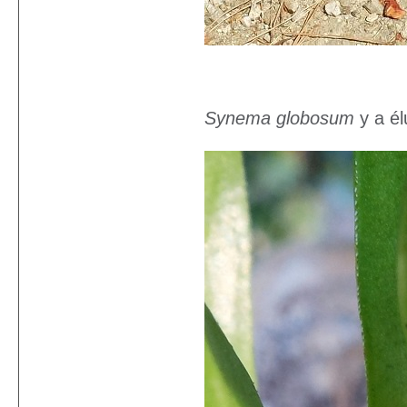
Synema globosum
y a él