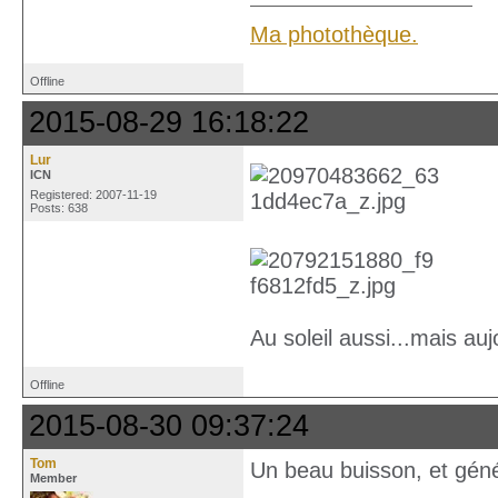
Ma photothèque.
Offline
2015-08-29 16:18:22
Lur
ICN
Registered: 2007-11-19
Posts: 638
Au soleil aussi...mais aujo
Offline
2015-08-30 09:37:24
Tom
Un beau buisson, et géné
Member