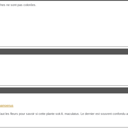
ches ne sont pas colorées.
-inamoenus
 faut les fleurs pour savoir si cette plante soit A. maculatus. Le dernier est souvent confondu 