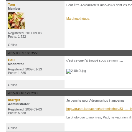
Tom
Peut-être
Adromischus maculatus
dont les ta
Member
Ma photothèque.
Registered: 2011-09-08
Posts: 1,722
Offline
2015-08-09 18:53:22
Paul
c'est ce que j'ai trouvé sous ce nom .....
Moderator
Registered: 2009-01-13
Posts: 1,885
Offline
2015-08-10 12:02:00
margrit
Je penche pour Adromischus inamoenus :
Administrator
http://crassulaceae.net/adromischus/83- … 
Registered: 2007-09-03
Posts: 5,388
La photo que tu montres, Paul, ne vaut rien, il
Offline