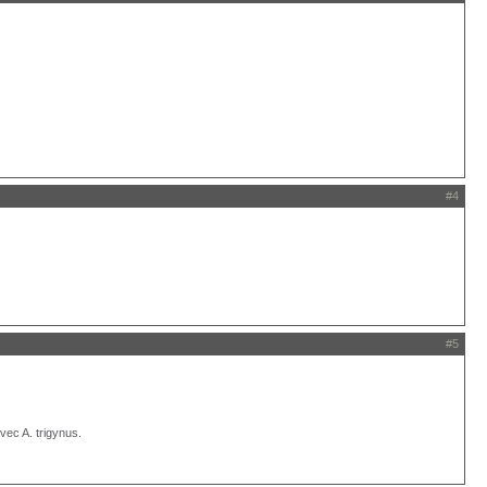
#4
#5
avec A. trigynus.