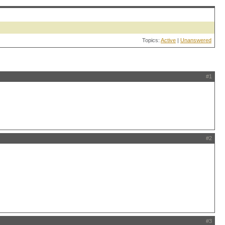
Topics:
Active
|
Unanswered
#1
#2
#3