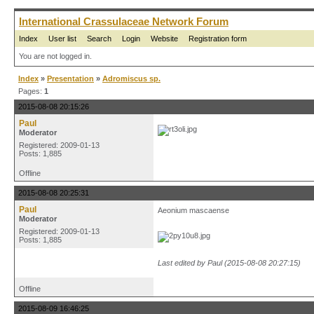
International Crassulaceae Network Forum
Index
User list
Search
Login
Website
Registration form
You are not logged in.
Index
»
Presentation
»
Adromiscus sp.
Pages:
1
2015-08-08 20:15:26
Paul
Moderator
Registered: 2009-01-13
Posts: 1,885
Offline
2015-08-08 20:25:31
Paul
Aeonium mascaense
Moderator
Registered: 2009-01-13
Posts: 1,885
Last edited by Paul (2015-08-08 20:27:15)
Offline
2015-08-09 16:46:25