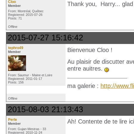
Cloo
Thank you, Harry... glad
Member
From: Montréal, Québec
Registered: 2015-07-26
Posts: 71
Offline
2015-07-27 15:16:42
tephro49
Bienvenue Cloo !
Member
Au plaisir de discutter a
entre auitres.
From: Saumur - Maine et Loire
Registered: 2011-01-17
Posts: 156
ma galerie :
http://www.
Offline
2015-08-03 21:13:43
Perle
Ah! Contente de te lire ic
Member
From: Gujan-Mestras - 33
Registered: 2010-11-24