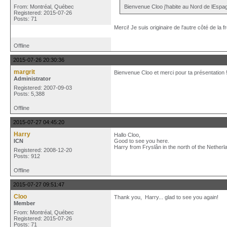
Bienvenue Cloo j'habite au Nord de lEspagne
From: Montréal, Québec
Registered: 2015-07-26
Posts: 71
Merci! Je suis originaire de l'autre côté de la f
Offline
2015-07-26 20:30:36
margrit
Bienvenue Cloo et merci pour ta présentation 
Administrator
Registered: 2007-09-03
Posts: 5,388
Offline
2015-07-27 04:45:20
Harry
Hallo Cloo,
ICN
Good to see you here.
Harry from Fryslân in the north of the Netherl
Registered: 2008-12-20
Posts: 912
Offline
2015-07-27 09:51:47
Cloo
Thank you, Harry... glad to see you again!
Member
From: Montréal, Québec
Registered: 2015-07-26
Posts: 71