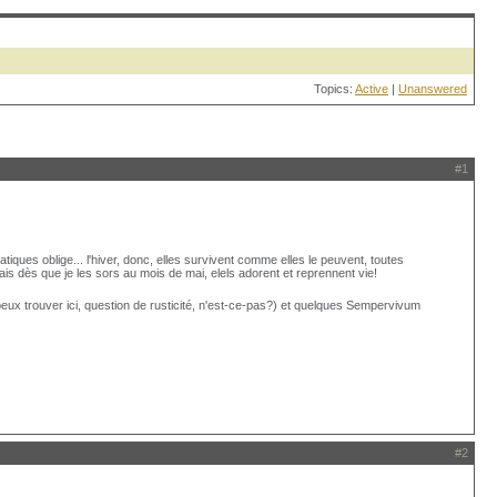
Topics:
Active
|
Unanswered
#1
atiques oblige... l'hiver, donc, elles survivent comme elles le peuvent, toutes
mais dès que je les sors au mois de mai, elels adorent et reprennent vie!
 peux trouver ici, question de rusticité, n'est-ce-pas?) et quelques Sempervivum
#2