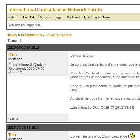
International Crassulaceae Network Forum
Index
User list
Search
Login
Website
Registration form
You are not logged in.
Index
»
Présentation
»
Je vous rejoins!
Pages:
1
2015-07-26 14:28:19
Cloo
Bonjour à tous,
Member
Je connais déjà certains d'entre vous, que je s
From: Montréal, Québec
Registered: 2015-07-26
Posts: 71
J'habite à Montréal, au Québec... j'ai une tout
tassées près d'une fenêtre, avec une table deva
Dehors... en plate-bande au jardin, j'ai pas m
aussi.
Au plaisir de vous lire... je retrouve avec un pl
Last edited by Cloo (2015-07-26 16:38:38)
Offline
2015-07-26 16:35:34
Tom
Content de te lire ici, Cloo ! bienvenue !
Member