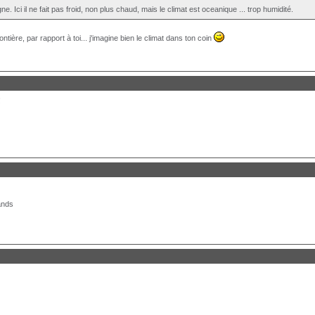
. Ici il ne fait pas froid, non plus chaud, mais le climat est oceanique ... trop humidité.
rontière, par rapport à toi... j'imagine bien le climat dans ton coin
!
ands