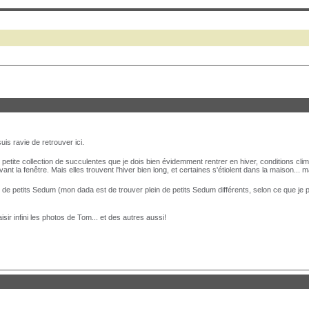
uis ravie de retrouver ici.
e petite collection de succulentes que je dois bien évidemment rentrer en hiver, conditions clim
nt la fenêtre. Mais elles trouvent l'hiver bien long, et certaines s'étiolent dans la maison... 
al de petits Sedum (mon dada est de trouver plein de petits Sedum différents, selon ce que je
aisir infini les photos de Tom... et des autres aussi!