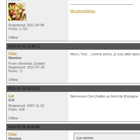
Ma photothèque.
Registered: 2011-09-08
Posts: 1,722
Offline
2015-07-26 16:38:11
Cloo
Merci, Tom... comme prévu, je suis allée dans to
Member
From: Montréal, Québec
Registered: 2015-07-26
Posts: 71
Offline
2015-07-26 16:53:52
Lur
Bienvenue Cloo j'habite au Nord de lEspagne. Ici
ICN
Registered: 2007-11-19
Posts: 638
Offline
2015-07-26 16:55:06
Cloo
Lur wrote:
Member