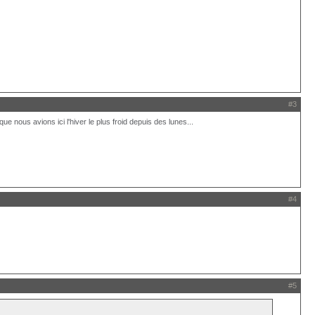
#3
ue nous avions ici l'hiver le plus froid depuis des lunes...
#4
#5