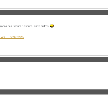
à propos des Sedum rustiques, entre auitres.
hro49/c … 563270370/