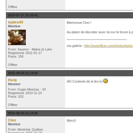
Offline
2015-07-27 15:16:42
tephro49
Bienvenue Cloo !
Member
Au plaisir de discutter avec toi sur le forum 
ma galerie :
http://www.flickr.com/photos/tep
From: Saumur - Maine et Loire
Registered: 2011-01-17
Posts: 156
Offline
2015-08-03 21:13:43
Perle
Ah! Contente de te lire ici
Member
From: Gujan-Mestras - 33
Registered: 2010-11-24
Posts: 203
Offline
2015-08-03 21:14:26
Cloo
Merci!
Member
From: Montréal, Québec
Registered: 2015-07-26