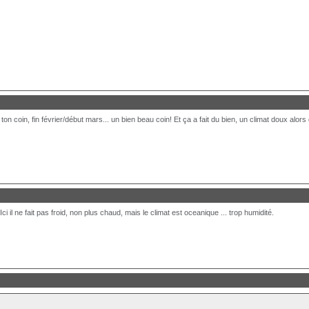
n coin, fin février/début mars... un bien beau coin! Et ça a fait du bien, un climat doux alors q
 il ne fait pas froid, non plus chaud, mais le climat est oceanique ... trop humidité.