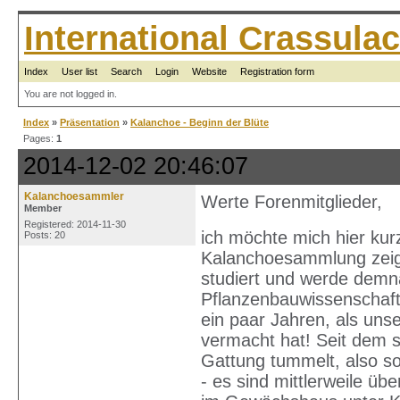
International Crassul
Index
User list
Search
Login
Website
Registration form
You are not logged in.
Index
»
Präsentation
»
Kalanchoe - Beginn der Blüte
Pages:
1
2014-12-02 20:46:07
Kalanchoesammler
Werte Forenmitglieder,
Member
Registered: 2014-11-30
ich möchte mich hier kur
Posts: 20
Kalanchoesammlung zeige
studiert und werde demn
Pflanzenbauwissenschaf
ein paar Jahren, als uns
vermacht hat! Seit dem sa
Gattung tummelt, also so
- es sind mittlerweile üb