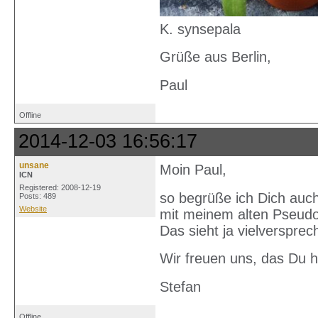
K. synsepala
Grüße aus Berlin,
Paul
Offline
2014-12-03 16:56:17
unsane
Moin Paul,
ICN
Registered: 2008-12-19
so begrüße ich Dich auch
Posts: 489
Website
mit meinem alten Pseud
Das sieht ja vielverspre
Wir freuen uns, das Du hi
Stefan
Offline