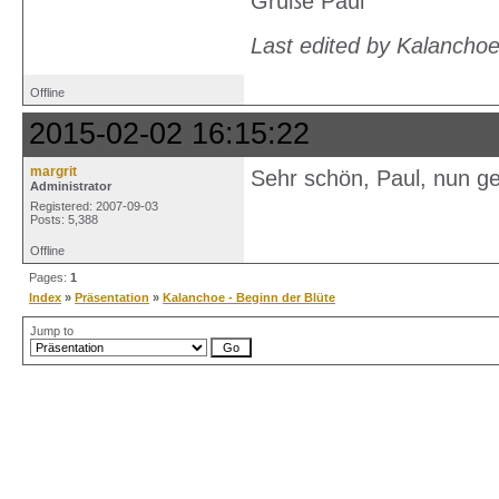
Grüße Paul
Last edited by Kalancho
Offline
2015-02-02 16:15:22
margrit
Sehr schön, Paul, nun geht
Administrator
Registered: 2007-09-03
Posts: 5,388
Offline
Pages:
1
Index
»
Präsentation
»
Kalanchoe - Beginn der Blüte
Jump to