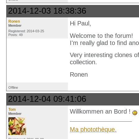
2014-12-03 18:38:36
Ronen
Hi Paul,
Member
Registered: 2014-03-25
Welcome to the forum!
Posts: 49
I'm really glad to find a
Very interesting clones o
collection.
Ronen
Offline
2014-12-04 09:41:06
Tom
Willkommen an Bord !
Member
Ma photothèque.