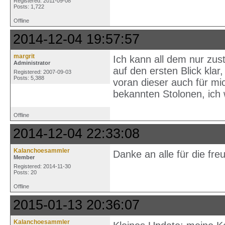
Registered: 2011-09-08
Posts: 1,722
Offline
2014-12-04 19:57:57
margrit
Ich kann all dem nur zus
Administrator
auf den ersten Blick kla
Registered: 2007-09-03
Posts: 5,388
voran dieser auch für mi
bekannten Stolonen, ich
Offline
2014-12-04 22:33:08
Kalanchoesammler
Danke an alle für die fr
Member
Registered: 2014-11-30
Posts: 20
Offline
2015-01-13 20:36:07
Kalanchoesammler