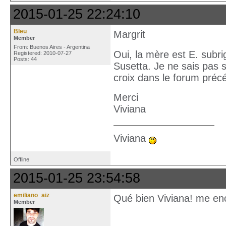
2015-01-25 22:24:10
Bleu
Margrit
Member
From: Buenos Aires - Argentina
Oui, la mère est E. subri
Registered: 2010-07-27
Posts: 44
Susetta. Je ne sais pas 
croix dans le forum précé
Merci
Viviana
Viviana
Offline
2015-01-25 23:54:58
emiliano_aiz
Qué bien Viviana! me enca
Member