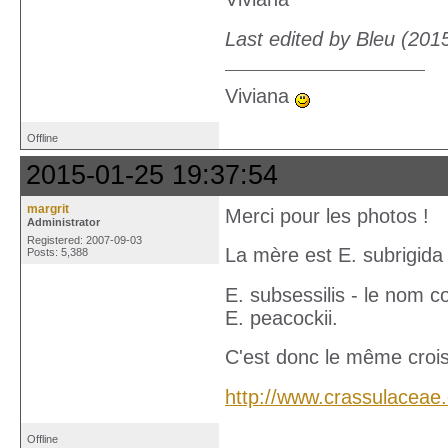
Last edited by Bleu (201
Viviana
Offline
2015-01-25 19:37:54
margrit
Merci pour les photos !
Administrator
Registered: 2007-09-03
La mère est E. subrigida 
Posts: 5,388
E. subsessilis - le nom c
E. peacockii.
C'est donc le même crois
http://www.crassulaceae
Offline