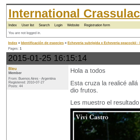
International Crassul
Index
User list
Search
Login
Website
Registration form
You are not logged in.
Index
»
Identificación de especies
»
Echeveria subrigida x Echeveria peacockii -
Pages:
1
2015-01-25 16:15:14
Bleu
Hola a todos
Member
From: Buenos Aires - Argentina
Esta cruza la realicé allá
Registered: 2010-07-27
Posts: 44
dio frutos.
Les muestro el resultado