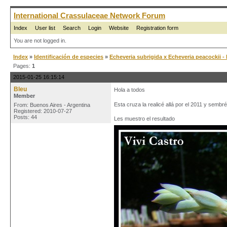
International Crassulaceae Network Forum
Index
User list
Search
Login
Website
Registration form
You are not logged in.
Index
»
Identificación de especies
»
Echeveria subrigida x Echeveria peacockii -
Pages:
1
2015-01-25 16:15:14
Bleu
Hola a todos
Member
Esta cruza la realicé allá por el 2011 y sembré 
From: Buenos Aires - Argentina
Registered: 2010-07-27
Posts: 44
Les muestro el resultado