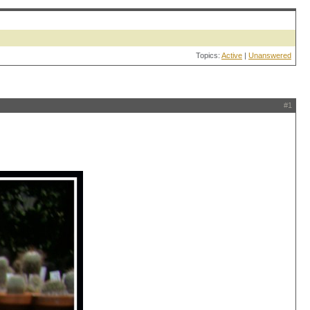
Topics:
Active
|
Unanswered
#1