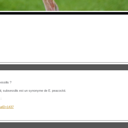
essilis ?
ii, subsessilis est un synonyme de E. peacockii.
 :
S&aID=1437