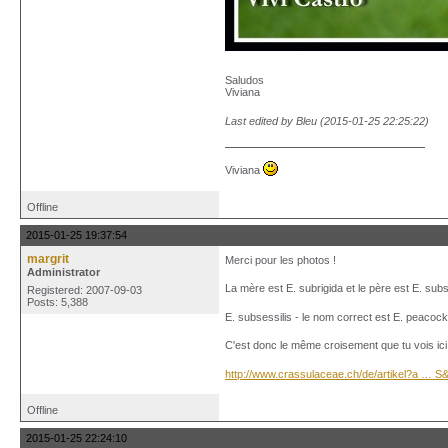
Saludos
Viviana
Last edited by Bleu (2015-01-25 22:25:22)
Viviana
Offline
2015-01-25 19:37:54
margrit
Merci pour les photos !
Administrator
La mère est E. subrigida et le père est E. subs
Registered: 2007-09-03
Posts: 5,388
E. subsessilis - le nom correct est E. peacock
C'est donc le même croisement que tu vois ici
http://www.crassulaceae.ch/de/artikel?a … 
Offline
2015-01-25 22:24:10