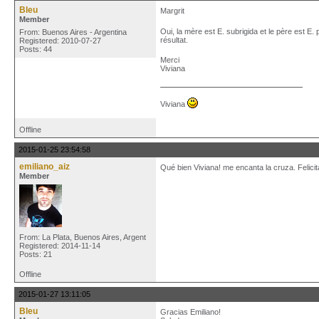
Bleu
Margrit
Member
Oui, la mère est E. subrigida et le père est E
From: Buenos Aires - Argentina
résultat.
Registered: 2010-07-27
Posts: 44
Merci
Viviana
Viviana
Offline
2015-01-25 23:54:58
emiliano_aiz
Qué bien Viviana! me encanta la cruza. Felici
Member
From: La Plata, Buenos Aires, Argent
Registered: 2014-11-14
Posts: 21
Offline
2015-01-27 13:11:05
Bleu
Gracias Emiliano!