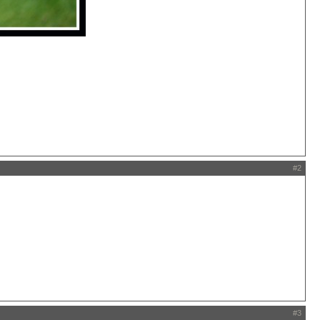
#2
#3