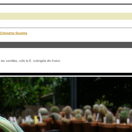
 Echeveria Susetta
las semillas, sólo la E. subrigida dio frutos.