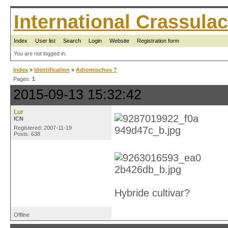
International Crassul
Index
User list
Search
Login
Website
Registration form
You are not logged in.
Index
»
Identification
»
Adromischus ?
Pages:
1
2015-09-13 15:32:42
Lur
ICN
Registered: 2007-11-19
Posts: 638
Hybride cultivar?
Offline