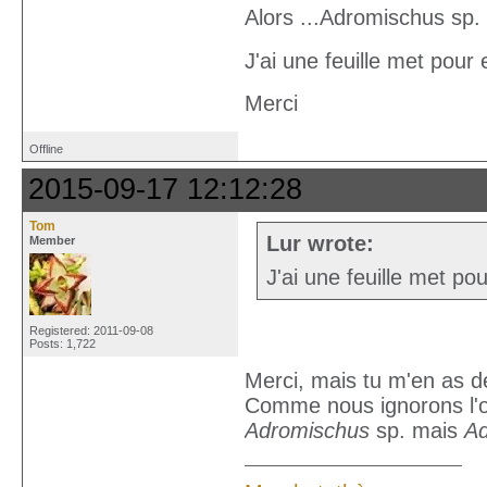
Alors ...Adromischus sp.
J'ai une feuille met pour
Merci
Offline
2015-09-17 12:12:28
Tom
Lur wrote:
Member
J'ai une feuille met p
Registered: 2011-09-08
Posts: 1,722
Merci, mais tu m'en as 
Comme nous ignorons l'or
Adromischus
sp. mais
Ad