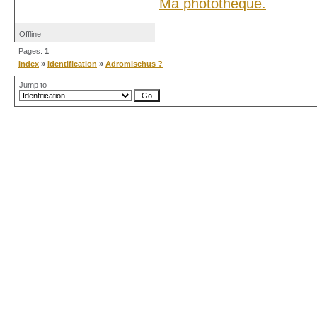
Ma photothèque.
Offline
Pages:
1
Index
»
Identification
»
Adromischus ?
Jump to