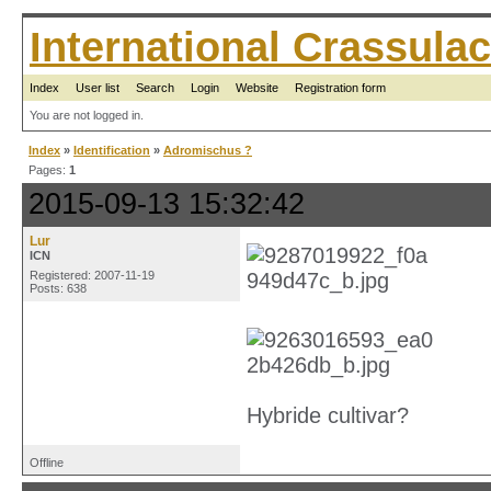
International Crassul
Index
User list
Search
Login
Website
Registration form
You are not logged in.
Index
»
Identification
»
Adromischus ?
Pages:
1
2015-09-13 15:32:42
Lur
ICN
Registered: 2007-11-19
Posts: 638
Hybride cultivar?
Offline