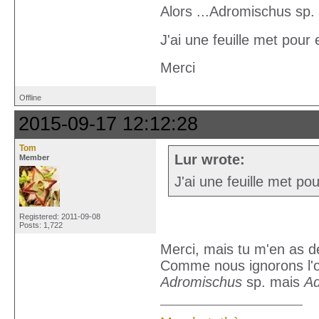
Alors ...Adromischus sp.
J'ai une feuille met pour
Merci
Offline
2015-09-17 12:12:28
Tom
Lur wrote:
Member
J'ai une feuille met p
Registered: 2011-09-08
Posts: 1,722
Merci, mais tu m'en as 
Comme nous ignorons l'or
Adromischus
sp. mais
Ad