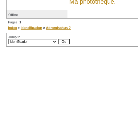
Ma photothèque.
Offline
Pages:
1
Index
»
Identification
»
Adromischus ?
Jump to