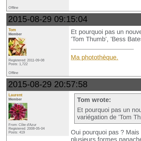
Offline
2015-08-29 09:15:04
Tom
Et pourquoi pas un nouvea
Member
'Tom Thumb', 'Bess Bates'
Ma photothèque.
Registered: 2011-09-08
Posts: 1,722
Offline
2015-08-29 20:57:58
Laurent
Tom wrote:
Member
Et pourquoi pas un nou
variégation de 'Tom Thu
From: Côte d'Azur
Registered: 2008-05-04
Oui pourquoi pas ? Mais 
Posts: 419
plusieurs formes panach