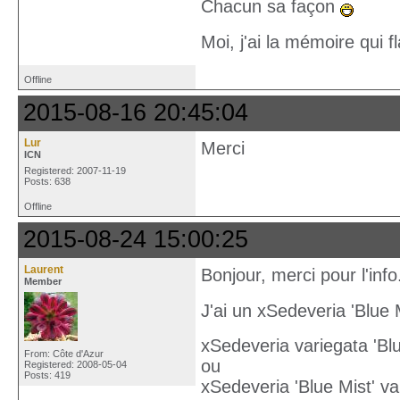
Chacun sa façon
Moi, j'ai la mémoire qui f
Offline
2015-08-16 20:45:04
Lur
Merci
ICN
Registered: 2007-11-19
Posts: 638
Offline
2015-08-24 15:00:25
Laurent
Bonjour, merci pour l'info
Member
J'ai un xSedeveria 'Blue 
xSedeveria variegata 'Blu
From: Côte d'Azur
ou
Registered: 2008-05-04
Posts: 419
xSedeveria 'Blue Mist' va