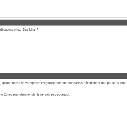
riégations chez 'Blue Mist' ?
nt) qu'une forme de variegation irrégulière dont on peut parfois sélectionner des pousses dites
e Echeveria tolimanensis, je ne sais pas pourquoi.