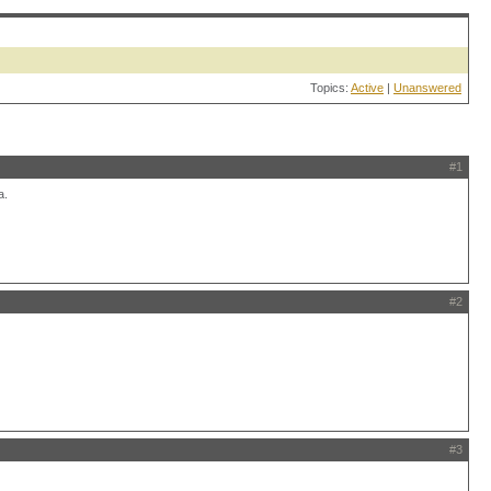
Topics:
Active
|
Unanswered
#1
a.
#2
#3