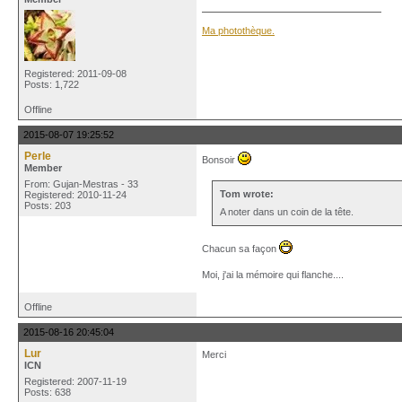
Ma photothèque.
Registered: 2011-09-08
Posts: 1,722
Offline
2015-08-07 19:25:52
Perle
Bonsoir
Member
From: Gujan-Mestras - 33
Tom wrote:
Registered: 2010-11-24
Posts: 203
A noter dans un coin de la tête.
Chacun sa façon
Moi, j'ai la mémoire qui flanche....
Offline
2015-08-16 20:45:04
Lur
Merci
ICN
Registered: 2007-11-19
Posts: 638