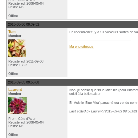
Registered: 2008-05-04
Posts: 419
Offline
2015-08-30 09:39:52
Tom
En l'occurrence, y a-t-il plusieurs sortes de va
Member
Ma photothèque.
Registered: 2011-09-08
Posts: 1,722
Offline
2015-09-03 09:55:08
Laurent
Non, je pense que 'Blue Mist' n'a (pour l'insta
Member
soleil à la belle saison.
En Asie le 'Blue Mist' panaché est vendu comm
Last edited by Laurent (2015-09-03 09:58:02)
From: Côte d'Azur
Registered: 2008-05-04
Posts: 419
Offline