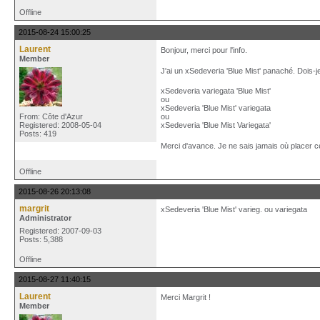
Offline
2015-08-24 15:00:25
Laurent
Bonjour, merci pour l'info.
Member
J'ai un xSedeveria 'Blue Mist' panaché. Dois-je
xSedeveria variegata 'Blue Mist'
ou
xSedeveria 'Blue Mist' variegata
From: Côte d'Azur
ou
Registered: 2008-05-04
xSedeveria 'Blue Mist Variegata'
Posts: 419
Merci d'avance. Je ne sais jamais où placer c
Offline
2015-08-26 20:13:08
margrit
xSedeveria 'Blue Mist' varieg. ou variegata
Administrator
Registered: 2007-09-03
Posts: 5,388
Offline
2015-08-27 11:40:15
Laurent
Merci Margrit !
Member