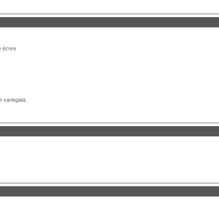
 écrire
e variegata.