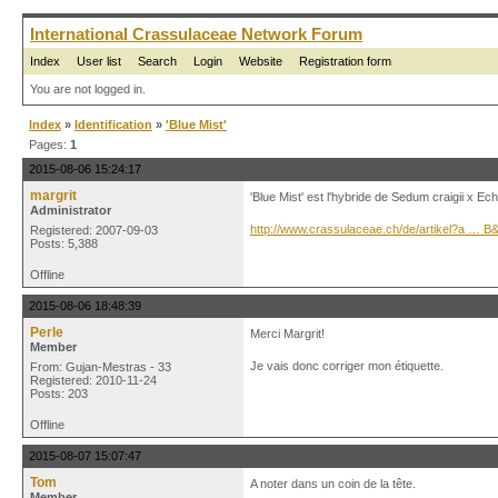
International Crassulaceae Network Forum
Index
User list
Search
Login
Website
Registration form
You are not logged in.
Index
»
Identification
»
'Blue Mist'
Pages:
1
2015-08-06 15:24:17
margrit
'Blue Mist' est l'hybride de Sedum craigii x Ec
Administrator
http://www.crassulaceae.ch/de/artikel?a … 
Registered: 2007-09-03
Posts: 5,388
Offline
2015-08-06 18:48:39
Perle
Merci Margrit!
Member
Je vais donc corriger mon étiquette.
From: Gujan-Mestras - 33
Registered: 2010-11-24
Posts: 203
Offline
2015-08-07 15:07:47
Tom
A noter dans un coin de la tête.
Member