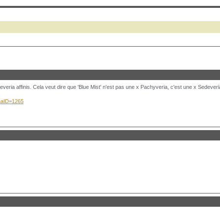
heveria affinis. Cela veut dire que 'Blue Mist' n'est pas une x Pachyveria, c'est une x Sedeveri
B&aID=1265