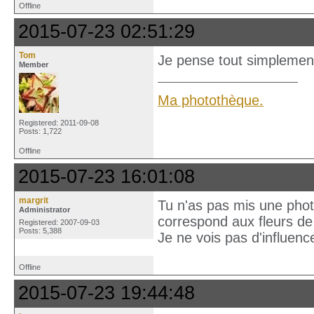
Offline
2015-07-23 02:51:29
Tom
Je pense tout simplement
Member
Ma photothèque.
Registered: 2011-09-08
Posts: 1,722
Offline
2015-07-23 16:01:08
margrit
Tu n'as pas mis une photo 
Administrator
correspond aux fleurs de
Registered: 2007-09-03
Posts: 5,388
Je ne vois pas d'influe
Offline
2015-07-23 19:44:48