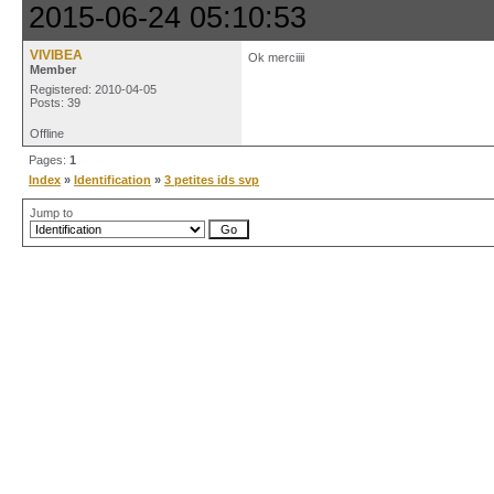
2015-06-24 05:10:53
VIVIBEA
Ok merciiii
Member
Registered: 2010-04-05
Posts: 39
Offline
Pages:
1
Index
»
Identification
»
3 petites ids svp
Jump to