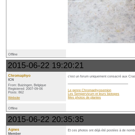
Offline
2015-06-22 19:20:21
Chromaphyo
c'est un forum uniquement consacré aux Crassul
ICN
From: Buizingen, Belgique
Registered: 2007-09-06
Le genre Chromaphyosemion
Posts: 862
Les Sempervivum et leurs biotopes
Mes photos de plantes
Website
Offline
2015-06-22 20:35:35
Agnes
Et ces photos ont déjà été postées à de nomb
Member