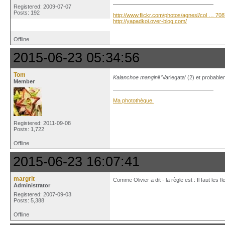
Registered: 2009-07-07
Posts: 192
http://www.flickr.com/photos/agnesl/col … 70
http://yapadkoi.over-blog.com/
Offline
2015-06-23 05:34:56
Tom
Kalanchoe manginii
'Variegata' (2) et probabl
Member
Ma photothèque.
Registered: 2011-09-08
Posts: 1,722
Offline
2015-06-23 16:07:41
margrit
Comme Olivier a dit - la règle est : Il faut les f
Administrator
Registered: 2007-09-03
Posts: 5,388
Offline