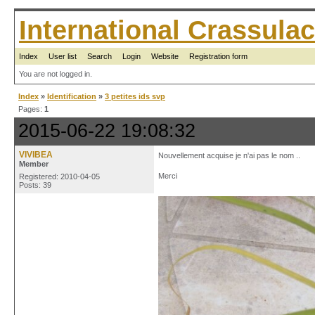
International Crassul
Index
User list
Search
Login
Website
Registration form
You are not logged in.
Index
»
Identification
»
3 petites ids svp
Pages:
1
2015-06-22 19:08:32
VIVIBEA
Nouvellement acquise je n'ai pas le nom ..
Member
Merci
Registered: 2010-04-05
Posts: 39