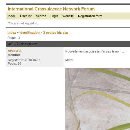
International Crassulaceae Network Forum
Index
User list
Search
Login
Website
Registration form
You are not logged in.
Index
»
Identification
»
3 petites ids svp
Pages:
1
2015-06-22 19:08:32
VIVIBEA
Nouvellement acquise je n'ai pas le nom ..
Member
Merci
Registered: 2010-04-05
Posts: 39