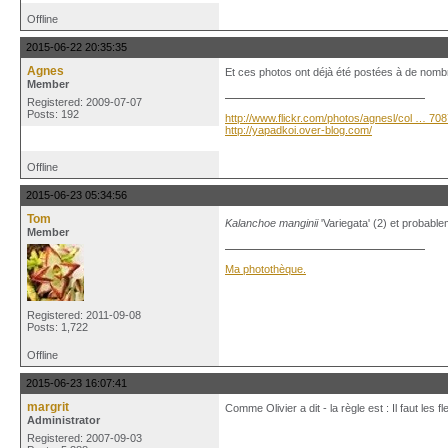
Offline
2015-06-22 20:35:35
Agnes
Et ces photos ont déjà été postées à de nomb
Member
Registered: 2009-07-07
Posts: 192
http://www.flickr.com/photos/agnesl/col … 70
http://yapadkoi.over-blog.com/
Offline
2015-06-23 05:34:56
Tom
Kalanchoe manginii
'Variegata' (2) et probabl
Member
Ma photothèque.
Registered: 2011-09-08
Posts: 1,722
Offline
2015-06-23 16:07:41
margrit
Comme Olivier a dit - la règle est : Il faut les f
Administrator
Registered: 2007-09-03