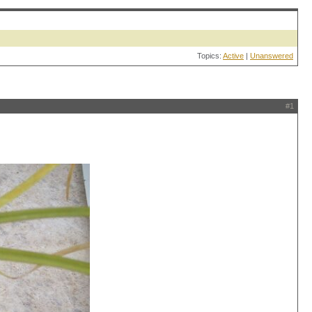
Topics:
Active
|
Unanswered
#1