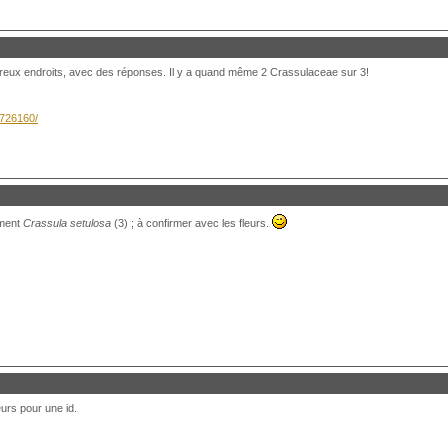
reux endroits, avec des réponses. Il y a quand même 2 Crassulaceae sur 3!
8726160/
ement
Crassula setulosa
(3) ; à confirmer avec les fleurs.
leurs pour une id.