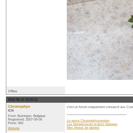
Offline
2015-06-22 19:20:21
Chromaphyo
c'est un forum uniquement consacré aux Crassul
ICN
From: Buizingen, Belgique
Registered: 2007-09-06
Le genre Chromaphyosemion
Posts: 862
Les Sempervivum et leurs biotopes
Mes photos de plantes
Website