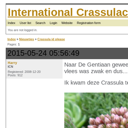
International Crassul
Index
User list
Search
Login
Website
Registration form
You are not logged in.
Index
»
Nieuwtjes
»
Crassula id please
Pages:
1
2015-05-24 05:56:49
Harry
Naar De Gentiaan gewees
ICN
vlees was zwak en dus...
Registered: 2008-12-20
Posts: 912
Ik kwam deze Crassula t