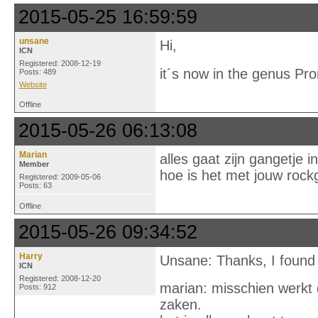
2015-05-25 16:59:59
unsane
Hi,
ICN
Registered: 2008-12-19
it´s now in the genus P
Posts: 489
Website
Offline
2015-05-26 06:13:08
Marian
alles gaat zijn gangetje 
Member
hoe is het met jouw rock
Registered: 2009-05-06
Posts: 63
Offline
2015-05-26 09:34:52
Harry
Unsane: Thanks, I found 
ICN
Registered: 2008-12-20
marian: misschien werkt d
Posts: 912
zaken.