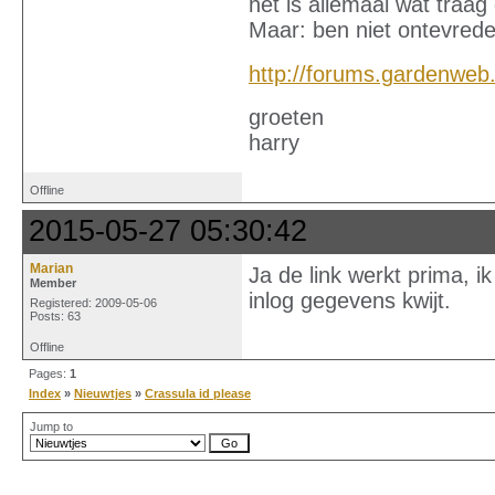
het is allemaal wat traag 
Maar: ben niet ontevrede
http://forums.gardenweb
groeten
harry
Offline
2015-05-27 05:30:42
Marian
Ja de link werkt prima, i
Member
inlog gegevens kwijt.
Registered: 2009-05-06
Posts: 63
Offline
Pages:
1
Index
»
Nieuwtjes
»
Crassula id please
Jump to