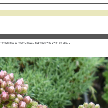
nemen niks te kopen, maar....het vlees was zwak en dus....