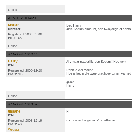
Offline
2015-05-25 09:46:03
Marian
Dag Harry
Member
dit is Sedum pillosum, een tweejarige of soms 
Registered: 2009-05-06
Posts: 63
Offline
2015-05-25 16:32:44
Harry
Ah, maar natuurlijk: een Sedum!! Hoe som.
ICN
Dank je wel Marian.
Registered: 2008-12-20
Hoe is het in die twee prachtige tuinen van je?
Posts: 912
groet
Harry
Offline
2015-05-25 16:59:59
unsane
Hi,
ICN
it´s now in the genus Prometheum.
Registered: 2008-12-19
Posts: 489
Website