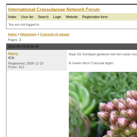
International Crassulaceae Network Forum
Index
User list
Search
Login
Website
Registration form
You are not logged in.
Index
»
Nieuwtjes
»
Crassula id please
Pages:
1
2015-05-24 05:56:49
Harry
Naar De Gentiaan geweest met het vaste voor
ICN
Ik kwam deze Crassula tegen:
Registered: 2008-12-20
Posts: 912