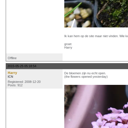
Ik kan hem op de site maar niet vinden. Wie 
groet
Harry
Offline
2015-05-25 05:18:54
Harry
De bloemen zijn nu echt open.
ICN
(the flowers opened yesterday)
Registered: 2008-12-20
Posts: 912