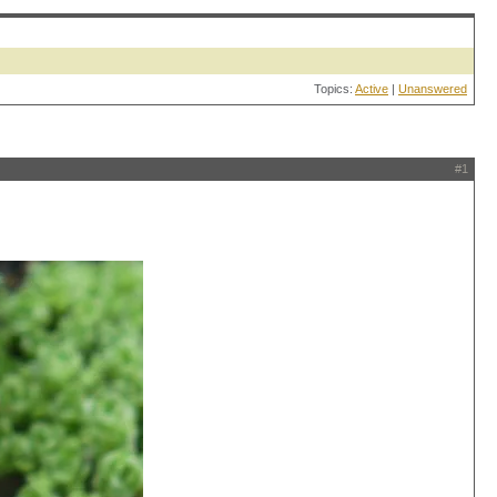
Topics:
Active
|
Unanswered
#1