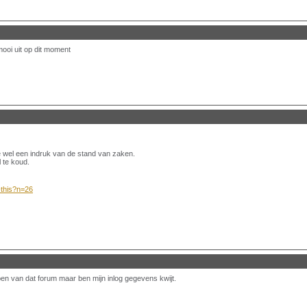
 mooi uit op dit moment
je wel een indruk van de stand van zaken.
l te koud.
-this?n=26
d ben van dat forum maar ben mijn inlog gegevens kwijt.