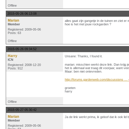
Offline
2015-05-26 06:13:08
Marian
alles gaat zijn gangetje in de tuinen en ziet er
Member
hoe is het met jouw rockgarden ?
Registered: 2009-05-06
Posts: 63
Offline
2015-05-26 09:34:52
Harry
Unsane: Thanks, I found it.
ICN
marian: misschien werkt deze link. Dan krijg 
Registered: 2008-12-20
het is allemaal wat traag dit voorjaar, want vee
Posts: 912
Maar: ben niet ontevreden.
http://forums.gardenweb.com/discussions … 
groeten
harry
Offline
2015-05-27 05:30:42
Marian
Ja de link werkt prima, ik geloof dat ik ook li
Member
Registered: 2009-05-06