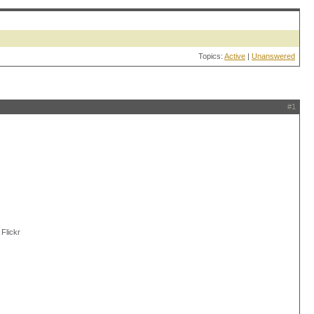
Topics:
Active
|
Unanswered
#1
 Flickr