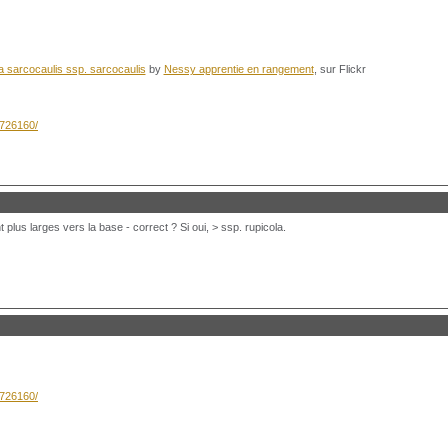
 sarcocaulis ssp. sarcocaulis
by
Nessy apprentie en rangement
, sur Flickr
8726160/
 plus larges vers la base - correct ? Si oui, > ssp. rupicola.
8726160/