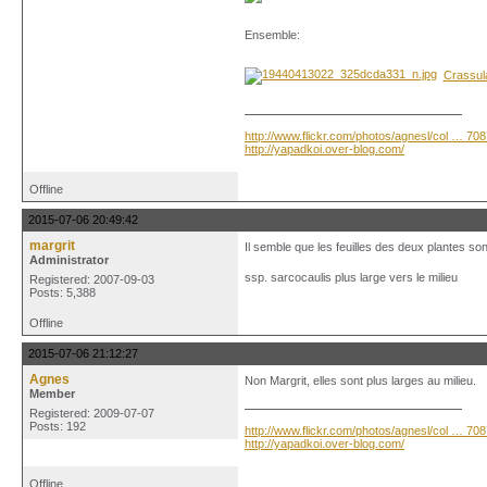
Ensemble:
Crassula
http://www.flickr.com/photos/agnesl/col … 70
http://yapadkoi.over-blog.com/
Offline
2015-07-06 20:49:42
margrit
Il semble que les feuilles des deux plantes sont
Administrator
ssp. sarcocaulis plus large vers le milieu
Registered: 2007-09-03
Posts: 5,388
Offline
2015-07-06 21:12:27
Agnes
Non Margrit, elles sont plus larges au milieu.
Member
Registered: 2009-07-07
Posts: 192
http://www.flickr.com/photos/agnesl/col … 70
http://yapadkoi.over-blog.com/
Offline