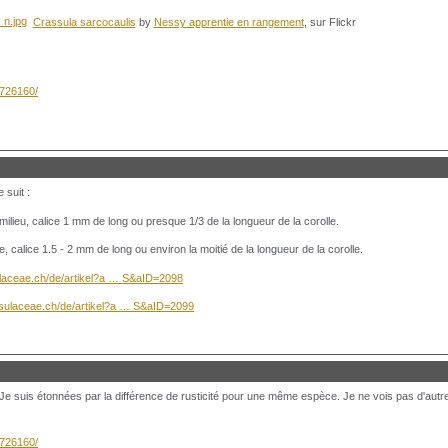
Crassula sarcocaulis
by
Nessy apprentie en rangement
, sur Flickr
8726160/
suit :
 milieu, calice 1 mm de long ou presque 1/3 de la longueur de la corolle.
e, calice 1.5 - 2 mm de long ou environ la moitié de la longueur de la corolle.
ulaceae.ch/de/artikel?a … S&aID=2098
ssulaceae.ch/de/artikel?a … S&aID=2099
jet. Je suis étonnées par la différence de rusticité pour une même espèce. Je ne vois pas d'aut
8726160/