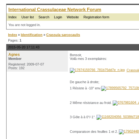
International Crassulaceae Network Forum
Index
User list
Search
Login
Website
Registration form
You are not logged in.
Index
»
Identification
»
Crassula sarcocaulis
Pages:
1
2015-05-20 17:11:43
Agnes
Bonsoir,
Member
Voilà mes 3 exemplaires:
Registered: 2009-07-07
Posts: 192
Crassul
De gauche à droite;
1 Résiste à -10° env.
2 Même résistance au froid.
3 Gèle à à 0°/-1°.
Comparaison des feuilles 1 et 2.