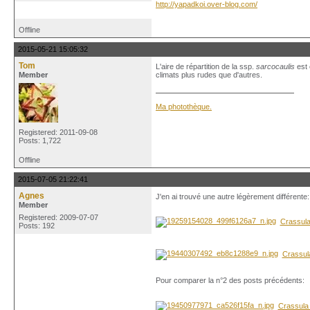
http://yapadkoi.over-blog.com/
Offline
2015-05-21 15:05:32
Tom
L'aire de répartition de la ssp.
sarcocaulis
est 
Member
climats plus rudes que d'autres.
Ma photothèque.
Registered: 2011-09-08
Posts: 1,722
Offline
2015-07-05 21:22:41
Agnes
J'en ai trouvé une autre légèrement différente:
Member
Registered: 2009-07-07
Crassula
Posts: 192
Crassula
Pour comparer la n°2 des posts précédents:
Crassula 