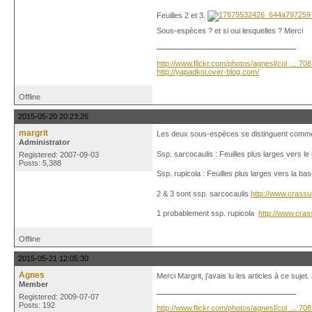
Feuilles 2 et 3.
Sous-espèces ? et si oui lesquelles ? Merci
http://www.flickr.com/photos/agnesl/col … 70
http://yapadkoi.over-blog.com/
Offline
2015-05-20 20:23:26
margrit
Les deux sous-espèces se distinguent comme 
Administrator
Ssp. sarcocaulis : Feuilles plus larges vers le
Registered: 2007-09-03
Posts: 5,388
Ssp. rupicola : Feuilles plus larges vers la bas
2 & 3 sont ssp. sarcocaulis
http://www.crass
1 probablement ssp. rupicola
http://www.cra
Offline
2015-05-21 12:05:30
Agnes
Merci Margrit, j'avais lu les articles à ce su
Member
Registered: 2009-07-07
Posts: 192
http://www.flickr.com/photos/agnesl/col … 70