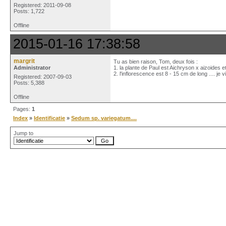
Registered: 2011-09-08
Posts: 1,722
Offline
2015-01-16 17:38:58
margrit
Tu as bien raison, Tom, deux fois :
Administrator
1. la plante de Paul est Aichryson x aizoides e
2. l'inflorescence est 8 - 15 cm de long .... je v
Registered: 2007-09-03
Posts: 5,388
Offline
Pages:
1
Index
»
Identificatie
»
Sedum sp. variegatum....
Jump to