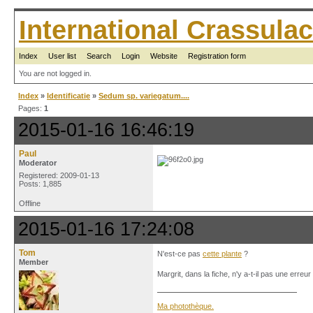
International Crassul
Index
User list
Search
Login
Website
Registration form
You are not logged in.
Index
»
Identificatie
»
Sedum sp. variegatum....
Pages:
1
2015-01-16 16:46:19
Paul
Moderator
Registered: 2009-01-13
Posts: 1,885
Offline
2015-01-16 17:24:08
Tom
N'est-ce pas
cette plante
?
Member
Margrit, dans la fiche, n'y a-t-il pas une erreur 
Ma photothèque.