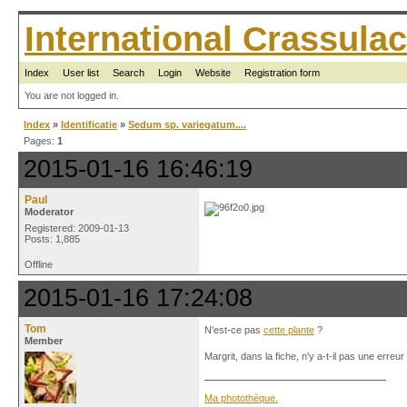
International Crassul
Index
User list
Search
Login
Website
Registration form
You are not logged in.
Index
»
Identificatie
»
Sedum sp. variegatum....
Pages:
1
2015-01-16 16:46:19
Paul
Moderator
Registered: 2009-01-13
Posts: 1,885
Offline
2015-01-16 17:24:08
Tom
N'est-ce pas
cette plante
?
Member
Margrit, dans la fiche, n'y a-t-il pas une erreur 
Ma photothèque.