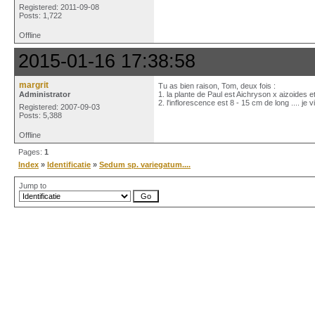
Registered: 2011-09-08
Posts: 1,722
Offline
2015-01-16 17:38:58
margrit
Tu as bien raison, Tom, deux fois :
Administrator
1. la plante de Paul est Aichryson x aizoides e
2. l'inflorescence est 8 - 15 cm de long .... je v
Registered: 2007-09-03
Posts: 5,388
Offline
Pages:
1
Index
»
Identificatie
»
Sedum sp. variegatum....
Jump to