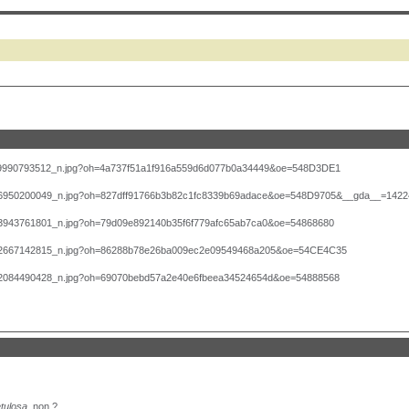
tulosa
, non ?