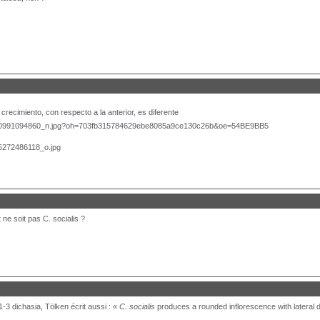
 crecimiento, con respecto a la anterior, es diferente
ne soit pas C. socialis ?
-3 dichasia, Tölken écrit aussi : «
C. socialis
produces a rounded inflorescence with lateral 