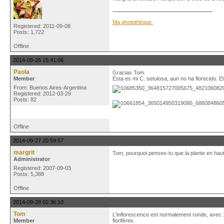
Ma photothèque.
Registered: 2011-09-08
Posts: 1,722
Offline
2014-09-26 15:41:06
Paola
Gracias Tom.
Member
Esta es mi C. setulosa, aun no ha florecido. El
From: Buenos Aires-Argentina
Registered: 2012-03-29
Posts: 82
Offline
2014-09-27 20:59:57
margrit
Tom, pourquoi penses-tu que la plante en haut 
Administrator
Registered: 2007-09-03
Posts: 5,388
Offline
2014-09-28 02:36:10
Tom
L'inflorescence est normalement ronde, avec 1
Member
florifères.