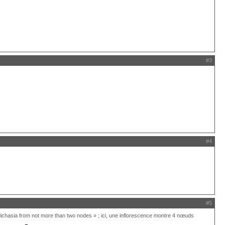
#3
#4
#5
dichasia from not more than two nodes » ; ici, une inflorescence montre 4 nœuds