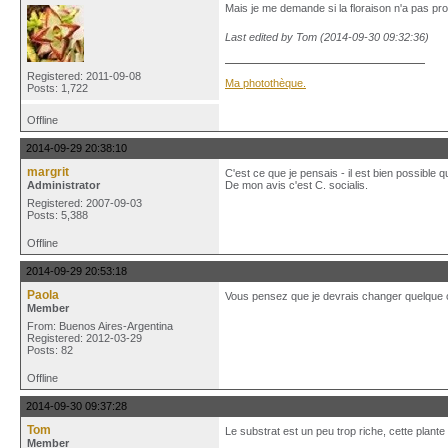
Mais je me demande si la floraison n'a pas pro
Last edited by Tom (2014-09-30 09:32:36)
Registered: 2011-09-08
Ma photothèque.
Posts: 1,722
Offline
2014-09-29 20:38:10
margrit
C'est ce que je pensais - il est bien possible q
Administrator
De mon avis c'est C. socialis.
Registered: 2007-09-03
Posts: 5,388
Offline
2014-09-29 20:53:18
Paola
Vous pensez que je devrais changer quelque 
Member
From: Buenos Aires-Argentina
Registered: 2012-03-29
Posts: 82
Offline
2014-09-30 09:37:28
Tom
Le substrat est un peu trop riche, cette plant
Member