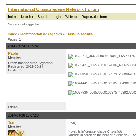
International Crassulaceae Network Forum
Index
User list
Search
Login
Website
Registration form
You are not logged in.
Index
»
Identificación de especies
»
Crassula socialis?
Pages:
1
2014-09-24 14:55:32
Paola
Member
From: Buenos Aires-Argentina
Registered: 2012-03-29
Posts: 82
Offline
2014-09-26 12:07:26
Tom
Hola,
Member
No es la inflorescencia de
C. socialis
.
Margrit, la floraison fait penser à celle de
C. se