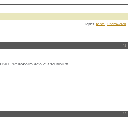
Topics:
Active
|
Unanswered
#1
#2