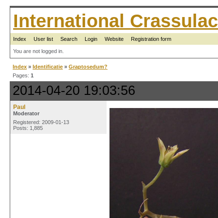
International Crassul
Index
User list
Search
Login
Website
Registration form
You are not logged in.
Index
»
Identificatie
»
Graptosedum?
Pages:
1
2014-04-20 19:03:56
Paul
Moderator
Registered: 2009-01-13
Posts: 1,885