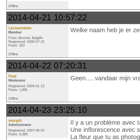
Offline
2014-04-21 10:57:22
cactusmieke
Welke naam heb je er zel
Member
From: Beverlo, BelgiÃ«
Registered: 2009-07-15
Posts: 353
Offline
2014-04-22 07:20:31
Paul
Geen.....vandaar mijn vra
Moderator
Registered: 2009-01-13
Posts: 1,885
Offline
2014-04-23 23:25:10
margrit
Il y a un problème avec t
Administrator
Une inflorescence avec s
Registered: 2007-09-03
Posts: 5,388
La fleur que tu as photo