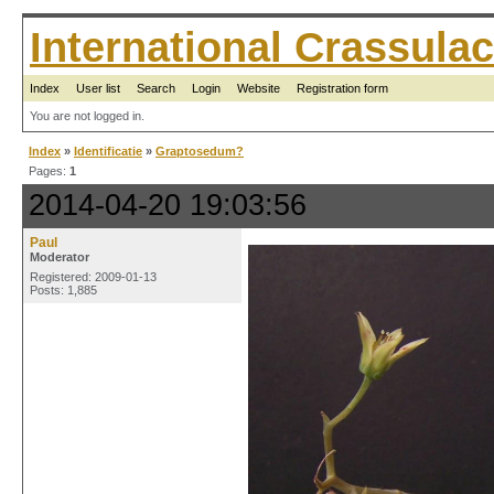
International Crassul
Index
User list
Search
Login
Website
Registration form
You are not logged in.
Index
»
Identificatie
»
Graptosedum?
Pages:
1
2014-04-20 19:03:56
Paul
Moderator
Registered: 2009-01-13
Posts: 1,885