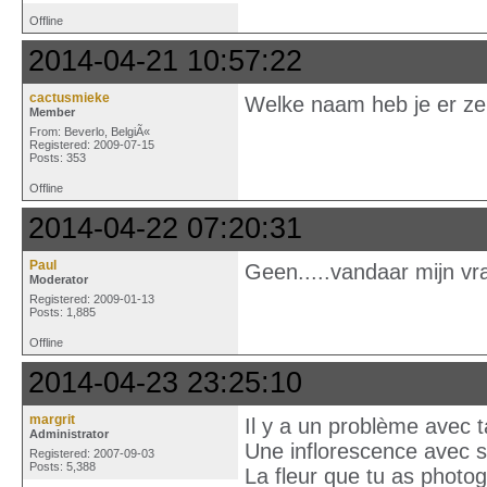
Offline
2014-04-21 10:57:22
cactusmieke
Welke naam heb je er zel
Member
From: Beverlo, BelgiÃ«
Registered: 2009-07-15
Posts: 353
Offline
2014-04-22 07:20:31
Paul
Geen.....vandaar mijn vra
Moderator
Registered: 2009-01-13
Posts: 1,885
Offline
2014-04-23 23:25:10
margrit
Il y a un problème avec t
Administrator
Une inflorescence avec s
Registered: 2007-09-03
Posts: 5,388
La fleur que tu as photo