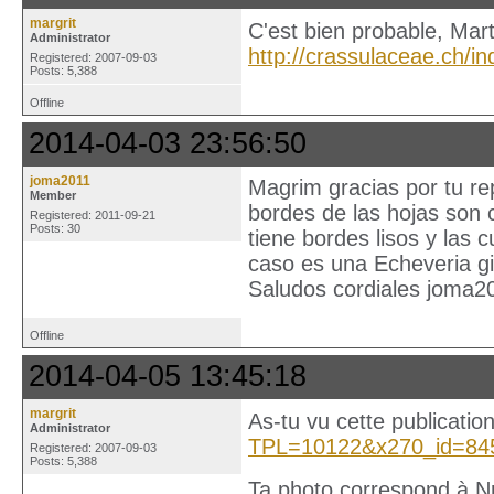
margrit
C'est bien probable, Mar
Administrator
http://crassulaceae.ch
Registered: 2007-09-03
Posts: 5,388
Offline
2014-04-03 23:56:50
joma2011
Magrim gracias por tu rep
Member
bordes de las hojas son 
Registered: 2011-09-21
Posts: 30
tiene bordes lisos y las
caso es una Echeveria gi
Saludos cordiales joma2
Offline
2014-04-05 13:45:18
margrit
As-tu vu cette publicatio
Administrator
TPL=10122&x270_id=84
Registered: 2007-09-03
Posts: 5,388
Ta photo correspond à Nr.