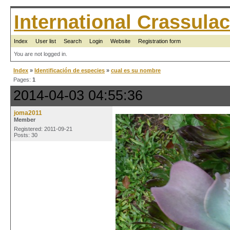
International Crassul
Index
User list
Search
Login
Website
Registration form
You are not logged in.
Index
»
Identificación de especies
»
cual es su nombre
Pages:
1
2014-04-03 04:55:36
joma2011
Member
Registered: 2011-09-21
Posts: 30