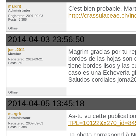
margrit
C'est bien probable, Mar
Administrator
http://crassulaceae.ch
Registered: 2007-09-03
Posts: 5,388
Offline
2014-04-03 23:56:50
joma2011
Magrim gracias por tu rep
Member
bordes de las hojas son 
Registered: 2011-09-21
Posts: 30
tiene bordes lisos y las
caso es una Echeveria gi
Saludos cordiales joma2
Offline
2014-04-05 13:45:18
margrit
As-tu vu cette publicatio
Administrator
TPL=10122&x270_id=84
Registered: 2007-09-03
Posts: 5,388
Ta photo correspond à Nr.