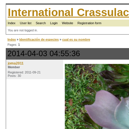
International Crassul
Index
User list
Search
Login
Website
Registration form
You are not logged in.
Index
»
Identificación de especies
»
cual es su nombre
Pages:
1
2014-04-03 04:55:36
joma2011
Member
Registered: 2011-09-21
Posts: 30