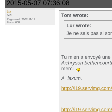
2015-05-07 07:36:08
Lur
Tom wrote:
ICN
Registered: 2007-11-19
Posts: 638
Lur wrote:
Je ne sais pas si so
Tu m'en a envoyé une b
Aichryson bethencour
merci.
A. laxum
.
http://i19.servimg.com
http://i19.servimg.com