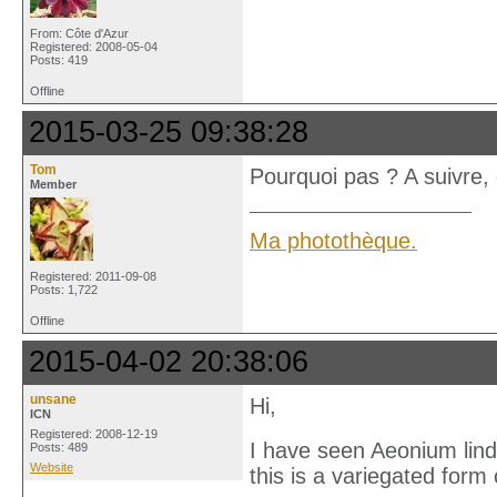
From: Côte d'Azur
Registered: 2008-05-04
Posts: 419
Offline
2015-03-25 09:38:28
Tom
Pourquoi pas ? A suivre, 
Member
Ma photothèque.
Registered: 2011-09-08
Posts: 1,722
Offline
2015-04-02 20:38:06
unsane
Hi,
ICN
Registered: 2008-12-19
I have seen Aeonium lindle
Posts: 489
Website
this is a variegated for