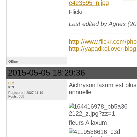
Flickr
Last edited by Agnes (2
http://www.flickr.com/ph
http://yapadkoi.over-blo
Offline
2015-05-05 18:29:36
Lur
Aichryson laxum est plus
ICN
annuelle
Registered: 2007-11-19
Posts: 638
fleurs A laxum