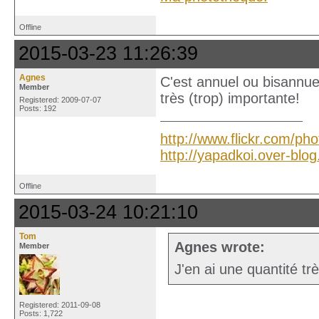
Offline
2015-03-23 11:26:39
Agnes
C'est annuel ou bisannue
Member
très (trop) importante!
Registered: 2009-07-07
Posts: 192
http://www.flickr.com/ph
http://yapadkoi.over-blo
Offline
2015-03-24 10:21:10
Tom
Agnes wrote:
Member
J'en ai une quantité tr
Registered: 2011-09-08
Posts: 1,722