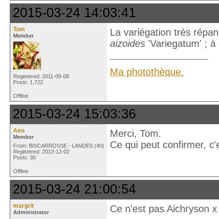
2015-03-24 14:03:41
Tom
La variégation très répa
Member
aizoides
'Variegatum' ; à 
Ma photothèque.
Registered: 2011-09-08
Posts: 1,722
Offline
2015-03-24 15:03:36
Aeo
Merci, Tom.
Member
Ce qui peut confirmer, c'e
From: BISCARROSSE - LANDES (40)
Registered: 2013-12-02
Posts: 30
Offline
2015-03-24 21:00:54
margrit
Ce n'est pas Aichryson x 
Administrator