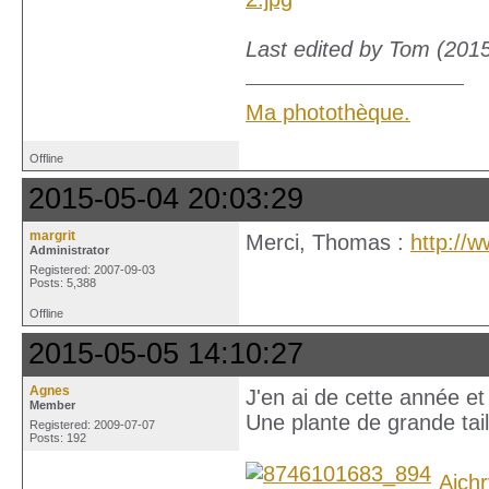
Last edited by Tom (201
Ma photothèque.
Offline
2015-05-04 20:03:29
margrit
Merci, Thomas :
http://
Administrator
Registered: 2007-09-03
Posts: 5,388
Offline
2015-05-05 14:10:27
Agnes
J'en ai de cette année et
Member
Une plante de grande tai
Registered: 2009-07-07
Posts: 192
Aich