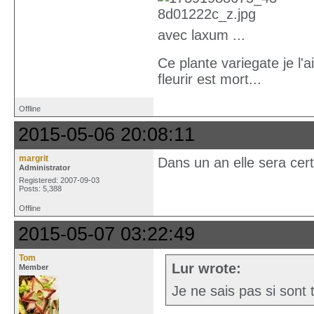
avec laxum ...
Ce plante variegate je l'
fleurir est mort...
Offline
2015-05-06 20:08:11
margrit
Dans un an elle sera cert
Administrator
Registered: 2007-09-03
Posts: 5,388
Offline
2015-05-07 03:22:49
Tom
Lur wrote:
Member
Je ne sais pas si sont