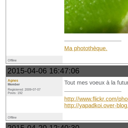
Ma photothèque.
Offline
2015-04-06 16:47:06
Agnes
Tout mes voeux à la futur
Member
Registered: 2009-07-07
Posts: 192
http://www.flickr.com/ph
http://yapadkoi.over-blo
Offline