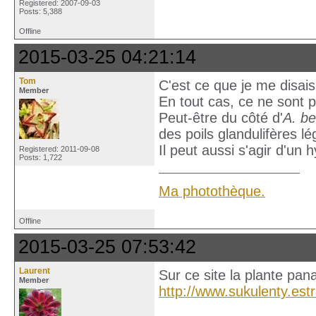
Registered: 2007-09-03
Posts: 5,388
Offline
2015-03-25 04:21:14
Tom
C'est ce que je me disais
Member
En tout cas, ce ne sont p
Peut-être du côté d'
A. b
des poils glandulifères l
Il peut aussi s'agir d'un h
Registered: 2011-09-08
Posts: 1,722
Ma photothèque.
Offline
2015-03-25 07:53:42
Laurent
Sur ce site la plante pa
Member
http://www.sukulenty.est