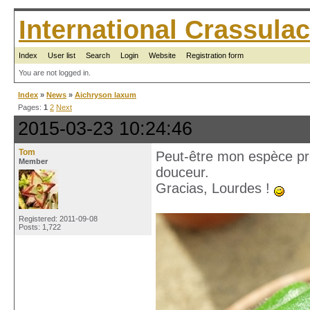
International Crassul
Index
User list
Search
Login
Website
Registration form
You are not logged in.
Index
»
News
»
Aichryson laxum
Pages:
1
2
Next
2015-03-23 10:24:46
Tom
Peut-être mon espèce pré
Member
douceur.
Gracias, Lourdes !
Registered: 2011-09-08
Posts: 1,722