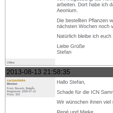
arbeiten. Dort habe ich d
Aeonium.
Die bestellten Pflanzen 
nächsten Wochen noch ve
Natürlich bleibe ich euch
Liebe Grüße
Stefan
Offline
2013-08-13 21:58:35
cactusmieke
Hallo Stefan,
Member
From: Beverlo, BelgiÃ«
Schade für die ICN Sam
Registered: 2009-07-15
Posts: 353
Wir wünschen ihnen viel
René und Mieke