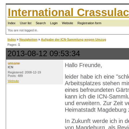
International Crassul
Index
User list
Search
Login
Website
Registration form
You are not logged in.
Index
»
Neuigkeiten
»
Aufgabe der ICN-Sammlung wegen Umzug
Pages:
1
2013-08-12 09:53:34
unsane
Hallo Freunde,
ICN
Registered: 2008-12-19
leider habe ich eine "sc
Posts: 489
Website
Arbeitsplatzes stehen m
eines befreundeten Gärtn
kann ich die ICN-Sammlu
und erweitern. Zur Zeit v
Heimatstadt Magdeburg z
In Zukunft werde ich in
von Magdeburg, als Revi