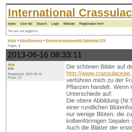
International Crassul
Index
User list
Search
Login
Website
Registration form
You are not logged in.
Index
»
Identifizierung
»
Echeveria macdougallii Datenblatt ICN
Pages:
1
2013-06-16 08:33:11
little
Die schönen Bilder auf d
ICN
http://www.crassulacea
Registered: 2007-09-10
Posts: 37
verführen mich zu der Fr
Pflanzen handelt. Wenn ma
Unterschiede auf:
Die obere Abbildung (Nr.
einer rundlichen Blütenf
nur wenige Blüten, die 
kolbenförmigen Sepalen 
Auch die Blätter der ers