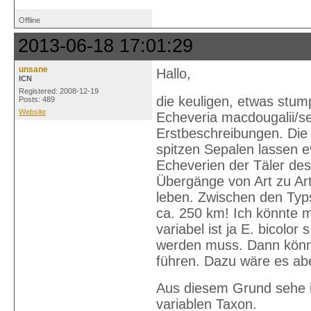
Offline
2013-06-18 17:01:29
unsane
Hallo,
ICN
Registered: 2008-12-19
die keuligen, etwas stump
Posts: 489
Website
Echeveria macdougalii/se
Erstbeschreibungen. Die 
spitzen Sepalen lassen e
Echeverien der Täler de
Übergänge von Art zu A
leben. Zwischen den Typs
ca. 250 km! Ich könnte m
variabel ist ja E. bicolo
werden muss. Dann könnt
führen. Dazu wäre es ab
Aus diesem Grund sehe ic
variablen Taxon.