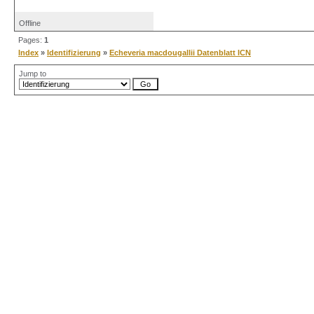
Offline
Pages:
1
Index
»
Identifizierung
»
Echeveria macdougallii Datenblatt ICN
Jump to