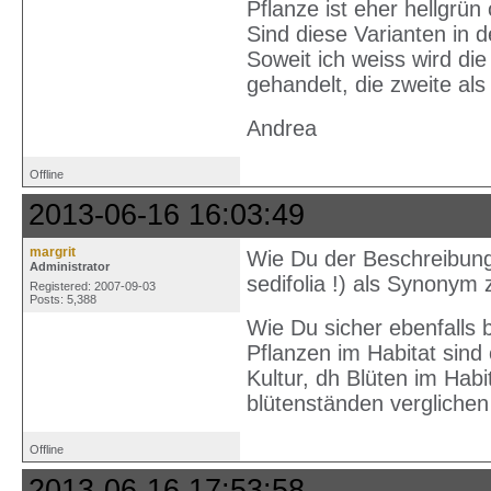
Pflanze ist eher hellgrün
Sind diese Varianten in 
Soweit ich weiss wird di
gehandelt, die zweite als 
Andrea
Offline
2013-06-16 16:03:49
margrit
Wie Du der Beschreibung
Administrator
sedifolia !) als Synonym
Registered: 2007-09-03
Posts: 5,388
Wie Du sicher ebenfalls b
Pflanzen im Habitat sind
Kultur, dh Blüten im Hab
blütenständen vergliche
Offline
2013-06-16 17:53:58