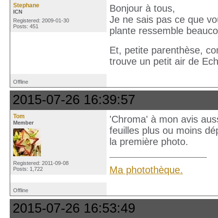
Stephane
Bonjour à tous,
ICN
Je ne sais pas ce que vo
Registered: 2009-01-30
Posts: 451
plante ressemble beauco
Et, petite parenthèse, c
trouve un petit air de Ec
Offline
2015-07-26 16:39:57
Tom
'Chroma' à mon avis aussi
Member
feuilles plus ou moins dé
la première photo.
Registered: 2011-09-08
Ma photothèque.
Posts: 1,722
Offline
2015-07-26 16:53:49