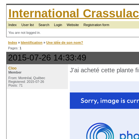
International Crassul
Index
User list
Search
Login
Website
Registration form
You are not logged in.
Index
»
Identification
»
Une idée de son nom?
Pages:
1
2015-07-26 14:33:49
Cloo
J'ai acheté cette plante f
Member
From: Montréal, Québec
Registered: 2015-07-26
Posts: 71