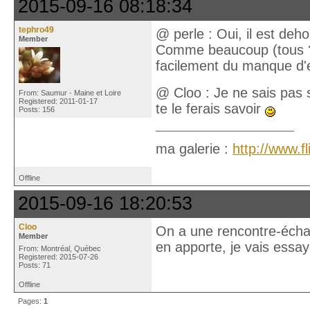
2015-09-16 08:18:34
tephro49
@ perle : Oui, il est dehor
Member
Comme beaucoup (tous ?) 
facilement du manque d'e
@ Cloo : Je ne sais pas si
From: Saumur - Maine et Loire
Registered: 2011-01-17
te le ferais savoir
Posts: 156
ma galerie :
http://www.
Offline
2015-09-16 18:20:53
Cloo
On a une rencontre-échan
Member
en apporte, je vais essa
From: Montréal, Québec
Registered: 2015-07-26
Posts: 71
Offline
Pages:
1