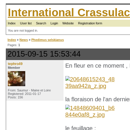
International Crassul
Index
User list
Search
Login
Website
Registration form
You are not logged in.
Index
»
News
»
Phedimus selskianus
Pages:
1
2015-09-15 15:53:44
tephro49
En fleur en ce moment ,
Member
From: Saumur - Maine et Loire
Registered: 2011-01-17
Posts: 156
la floraison de l'an derni
le feuillage :