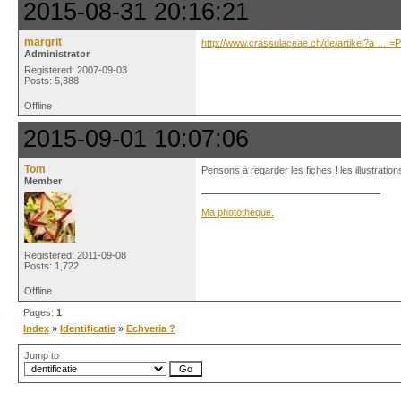
2015-08-31 20:16:21
margrit
http://www.crassulaceae.ch/de/artikel?a … 
Administrator
Registered: 2007-09-03
Posts: 5,388
Offline
2015-09-01 10:07:06
Tom
Pensons à regarder les fiches ! les illustration
Member
Ma photothèque.
Registered: 2011-09-08
Posts: 1,722
Offline
Pages:
1
Index
»
Identificatie
»
Echveria ?
Jump to