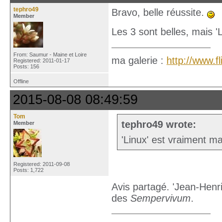
tephro49
Bravo, belle réussite.
Member
Les 3 sont belles, mais '
From: Saumur - Maine et Loire
ma galerie :
http://www.
Registered: 2011-01-17
Posts: 156
Offline
2015-08-08 08:49:59
Tom
tephro49 wrote:
Member
'Linux' est vraiment ma
Registered: 2011-09-08
Posts: 1,722
Avis partagé. 'Jean-Henr
des
Sempervivum
.