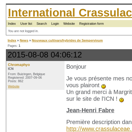
International Crassul
Index
User list
Search
Login
Website
Registration form
You are not logged in.
Index
»
News
»
Nouveaux cultivars/hybrides de Sempervivum
Pages:
1
2015-08-08 04:06:12
Chromaphyo
Bonjour
ICN
From: Buizingen, Belgique
Je vous présente mes nou
Registered: 2007-09-06
Posts: 862
vous plairont
Website
Un grand merci à Margrit 
sur le site de l'ICN !
Jean-Henri Fabre
Première description dan
http://www.crassulaceae