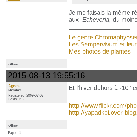
Je me faisais la même ré
aux
Echeveria
, du moins
Le genre Chromaphyose
Les Sempervivum et leur
Mes photos de plantes
Offline
2015-08-13 19:55:16
Agnes
Et l'hiver dehors à -10° 
Member
Registered: 2009-07-07
Posts: 192
http://www.flickr.com/ph
http://yapadkoi.over-blo
Offline
Pages:
1