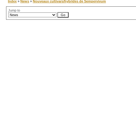
Index
»
News
»
Nouveaux cultivars/hybrides de Sempervivum
Jump to