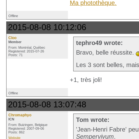
Ma photothèque.
Offline
2015-08-08 10:12:06
Cloo
tephro49 wrote:
Member
From: Montréal, Québec
Bravo, belle réussite.
Registered: 2015-07-26
Posts: 71
Les 3 sont belles, mais
+1, très joli!
Offline
2015-08-08 13:07:48
Chromaphyo
Tom wrote:
ICN
From: Buizingen, Belgique
'Jean-Henri Fabre' peu
Registered: 2007-09-06
Posts: 862
Sempervivum
.
Website