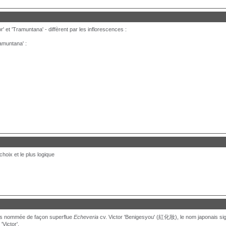
or' et 'Tramuntana' - diffèrent par les inflorescences :
ramuntana' :
choix et le plus logique
rfois nommée de façon superflue
Echeveria
cv. Victor 'Benigesyou' (紅化妝), le nom japonais sign
Victor'.