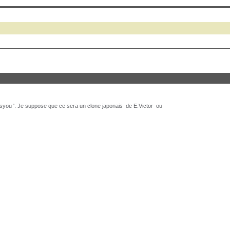
you '. Je suppose que ce sera un clone japonais de E.Victor ou