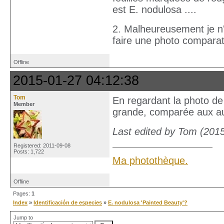
est E. nodulosa ....
2. Malheureusement je n'a
faire une photo comparat
Offline
2015-01-27 04:12:38
Tom
En regardant la photo de 
Member
grande, comparée aux au
Last edited by Tom (201
Registered: 2011-09-08
Posts: 1,722
Ma photothèque.
Offline
Pages:
1
Index
»
Identificación de especies
»
E. nodulosa 'Painted Beauty'?
Jump to