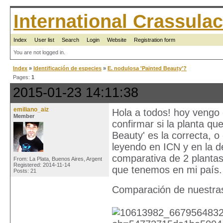
International Crassul
Index
User list
Search
Login
Website
Registration form
You are not logged in.
Index
»
Identificación de especies
»
E. nodulosa 'Painted Beauty'?
Pages:
1
2015-01-23 14:11:38
emiliano_aiz
Hola a todos! hoy vengo 
Member
confirmar si la planta q
Beauty' es la correcta, 
leyendo en ICN y en la d
comparativa de 2 plantas
From: La Plata, Buenos Aires, Argent
Registered: 2014-11-14
que tenemos en mi país.
Posts: 21
Comparación de nuestras