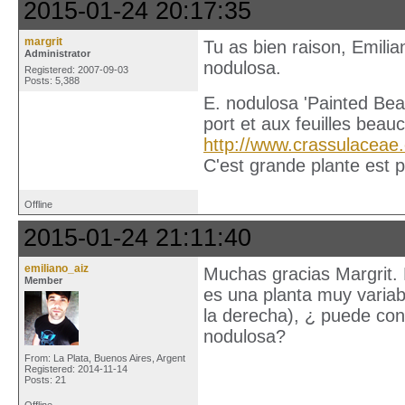
2015-01-24 20:17:35
margrit
Tu as bien raison, Emili
Administrator
nodulosa.
Registered: 2007-09-03
Posts: 5,388
E. nodulosa 'Painted Beau
port et aux feuilles beau
http://www.crassulaceae
C'est grande plante est p
Offline
2015-01-24 21:11:40
emiliano_aiz
Muchas gracias Margrit. 
Member
es una planta muy variab
la derecha), ¿ puede con
nodulosa?
From: La Plata, Buenos Aires, Argent
Registered: 2014-11-14
Posts: 21
Offline