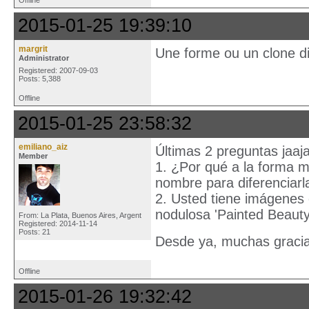
2015-01-25 19:39:10
margrit
Une forme ou un clone dif
Administrator
Registered: 2007-09-03
Posts: 5,388
Offline
2015-01-25 23:58:32
emiliano_aiz
Últimas 2 preguntas jaaj
Member
1. ¿Por qué a la forma ma
nombre para diferenciarl
2. Usted tiene imágenes 
nodulosa 'Painted Beauty
From: La Plata, Buenos Aires, Argent
Registered: 2014-11-14
Posts: 21
Desde ya, muchas graci
Offline
2015-01-26 19:32:42