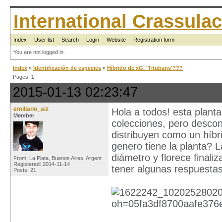
International Crassul
Index
User list
Search
Login
Website
Registration form
You are not logged in.
Index
»
Identificación de especies
»
Híbrido de xG. 'Titubans'???
Pages:
1
2015-01-13 02:23:47
emiliano_aiz
Hola a todos! esta plant
Member
colecciones, pero desco
distribuyen como un híbr
genero tiene la planta? 
diámetro y florece finali
From: La Plata, Buenos Aires, Argent
Registered: 2014-11-14
tener algunas respuesta
Posts: 21