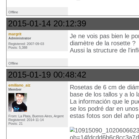
Offline
2015-01-14 20:12:39
margrit
Je ne vois pas bien le por
Administrator
diamètre de la rosette ?
Registered: 2007-09-03
Posts: 5,388
Aussi la structure de l'i
Offline
2015-01-19 00:48:42
emiliano_aiz
Rosetas de 6 cm de diáme
Member
base de los tallos y a lo l
La información que le pu
se los podré dar en unos
estas fotos son del año 
From: La Plata, Buenos Aires, Argent
Registered: 2014-11-14
Posts: 21