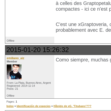
à celles des Graptopetal
compactes - ici ce n'est 
C'est une xGraptoveria, c
probablement avec E. der
Offline
2015-01-20 15:26:32
emiliano_aiz
Como siempre, muchas gr
Member
From: La Plata, Buenos Aires, Argent
Registered: 2014-11-14
Posts: 21
Offline
Pages:
1
Index
»
Identificación de especies
»
Híbrido de xG. 'Titubans'???