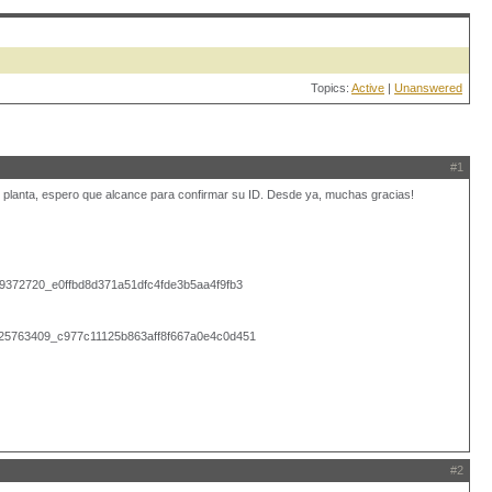
Topics:
Active
|
Unanswered
#1
e mi planta, espero que alcance para confirmar su ID. Desde ya, muchas gracias!
#2