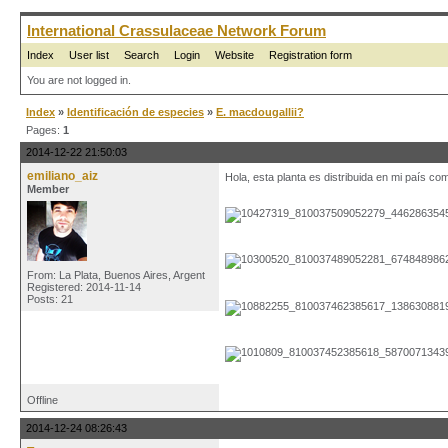
International Crassulaceae Network Forum
Index
User list
Search
Login
Website
Registration form
You are not logged in.
Index
»
Identificación de especies
»
E. macdougallii?
Pages:
1
2014-12-22 21:50:03
emiliano_aiz
Hola, esta planta es distribuida en mi país co
Member
From: La Plata, Buenos Aires, Argent
Registered: 2014-11-14
Posts: 21
Offline
2014-12-24 08:26:43