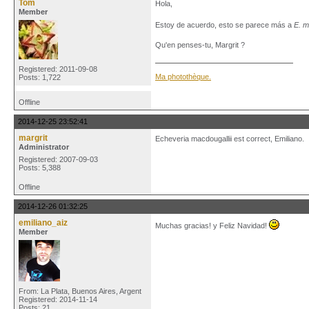
Tom
Hola,
Member
Estoy de acuerdo, esto se parece más a
E. m
Qu'en penses-tu, Margrit ?
Registered: 2011-09-08
Ma photothèque.
Posts: 1,722
Offline
2014-12-25 23:52:41
margrit
Echeveria macdougallii est correct, Emiliano.
Administrator
Registered: 2007-09-03
Posts: 5,388
Offline
2014-12-26 01:32:25
emiliano_aiz
Muchas gracias! y Feliz Navidad!
Member
From: La Plata, Buenos Aires, Argent
Registered: 2014-11-14
Posts: 21