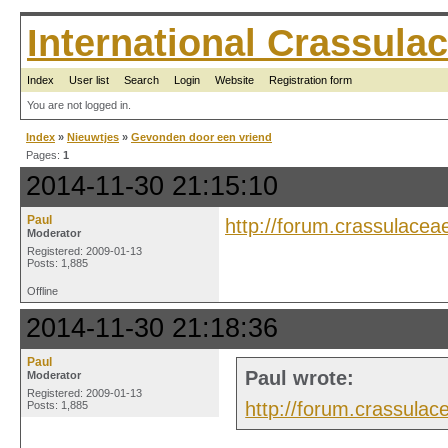
International Crassul
Index
User list
Search
Login
Website
Registration form
You are not logged in.
Index
»
Nieuwtjes
»
Gevonden door een vriend
Pages:
1
2014-11-30 21:15:10
Paul
http://forum.crassulace
Moderator
Registered: 2009-01-13
Posts: 1,885
Offline
2014-11-30 21:18:36
Paul
Paul wrote:
Moderator
Registered: 2009-01-13
http://forum.crassula
Posts: 1,885