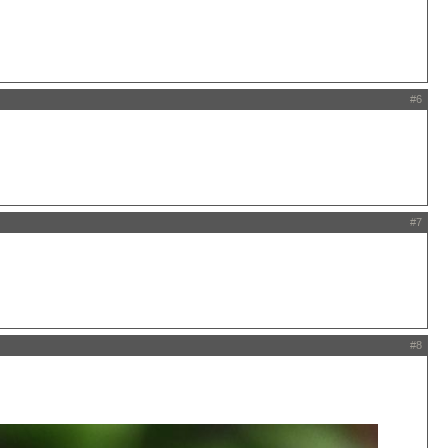
#6
#7
#8