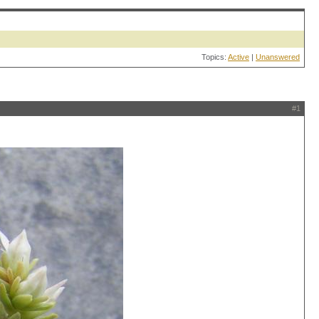
Topics:
Active
|
Unanswered
#1