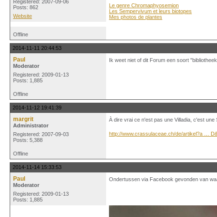
Registered: 2007-09-06
Le genre Chromaphyosemion
Posts: 862
Les Sempervivum et leurs biotopes
Website
Mes photos de plantes
Offline
2014-11-11 20:44:53
Paul
Ik weet niet of dit Forum een soort "bibliothe
Moderator
Registered: 2009-01-13
Posts: 1,885
Offline
2014-11-12 19:41:39
margrit
À dire vrai ce n'est pas une Villadia, c'est 
Administrator
http://www.crassulaceae.ch/de/artikel?a … 
Registered: 2007-09-03
Posts: 5,388
Offline
2014-11-14 15:33:53
Paul
Ondertussen via Facebook gevonden van waar
Moderator
Registered: 2009-01-13
Posts: 1,885