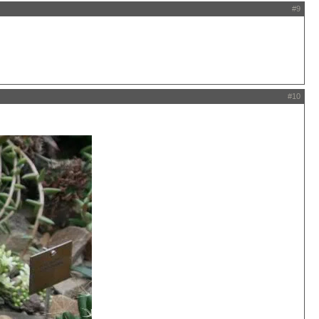
#9
#10