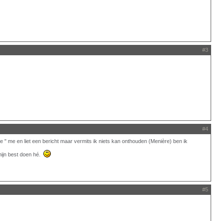
#3
#4
 " me en liet een bericht maar vermits ik niets kan onthouden (Menière) ben ik
 mijn best doen hé.
#5