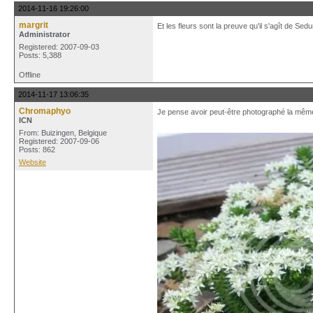
2014-11-16 19:26:00
margrit
Et les fleurs sont la preuve qu'il s'agît de Sedu
Administrator
Registered: 2007-09-03
Posts: 5,388
Offline
2014-11-17 13:06:35
Chromaphyo
Je pense avoir peut-être photographé la même 
ICN
From: Buizingen, Belgique
Registered: 2007-09-06
Posts: 862
Website