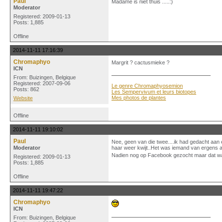
Paul
Madame is niet thuis .....:)
Moderator
Registered: 2009-01-13
Posts: 1,885
Offline
2014-11-11 17:16:39
Chromaphyo
Margrit ? cactusmieke ?
ICN
From: Buizingen, Belgique
Registered: 2007-09-06
Le genre Chromaphyosemion
Posts: 862
Les Sempervivum et leurs biotopes
Mes photos de plantes
Website
Offline
2014-11-11 19:10:02
Paul
Nee, geen van die twee....ik had gedacht aan 
Moderator
haar weer kwijt..Het was iemand van ergens a
Nadien nog op Facebook gezocht maar dat was oo
Registered: 2009-01-13
Posts: 1,885
Offline
2014-11-11 19:47:22
Chromaphyo
ICN
From: Buizingen, Belgique