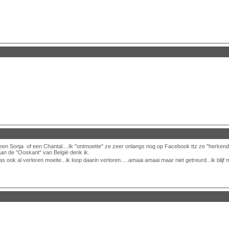
een Sonja of een Chantal....Ik "ontmoette" ze zeer onlangs nog op Facebook ttz ze "herkende
an de "Ooskant" van België denk ik.
k al verloren moeite...ik loop daarin verloren.....amaai amaai maar niet getreurd...ik blijf