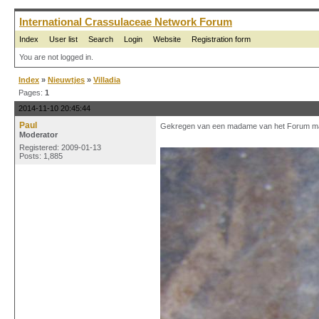
International Crassulaceae Network Forum
Index
User list
Search
Login
Website
Registration form
You are not logged in.
Index
»
Nieuwtjes
»
Villadia
Pages:
1
2014-11-10 20:45:44
Paul
Gekregen van een madame van het Forum maar
Moderator
Registered: 2009-01-13
Posts: 1,885