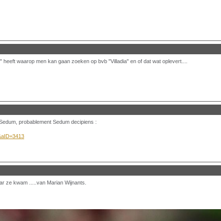
ek" heeft waarop men kan gaan zoeken op bvb "Villadia" en of dat wat oplevert....
une Sedum, probablement Sedum decipiens :
D&aID=3413
 ze kwam .....van Marian Wijnants.