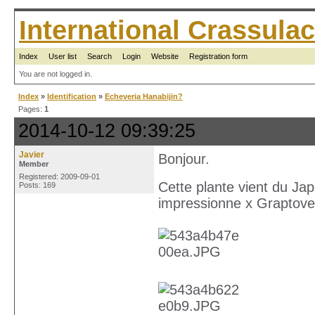
International Crassul
Index
User list
Search
Login
Website
Registration form
You are not logged in.
Index
»
Identification
»
Echeveria Hanabijin?
Pages:
1
2014-10-12 09:39:25
Javier
Bonjour.
Member
Registered: 2009-09-01
Cette plante vient du Ja
Posts: 169
impressionne x Graptove