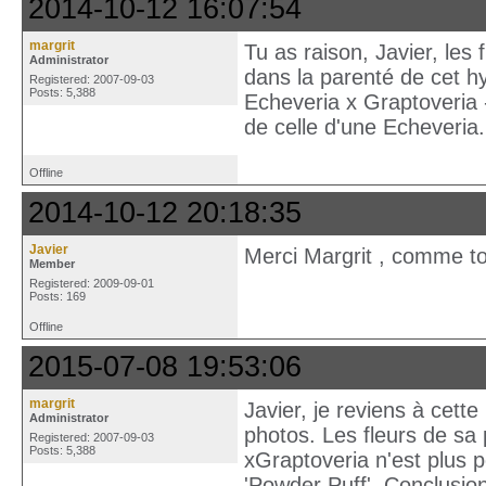
2014-10-12 16:07:54
margrit
Tu as raison, Javier, les
Administrator
dans la parenté de cet hy
Registered: 2007-09-03
Posts: 5,388
Echeveria x Graptoveria -
de celle d'une Echeveria.
Offline
2014-10-12 20:18:35
Javier
Merci Margrit , comme tou
Member
Registered: 2009-09-01
Posts: 169
Offline
2015-07-08 19:53:06
margrit
Javier, je reviens à cett
Administrator
photos. Les fleurs de sa
Registered: 2007-09-03
Posts: 5,388
xGraptoveria n'est plus 
'Powder Puff'. Conclusion