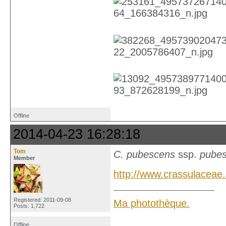
Offline
2014-04-23 16:28:18
Tom
C. pubescens
ssp.
pube
Member
http://www.crassulacea
Registered: 2011-09-08
Ma photothèque.
Posts: 1,722
Offline