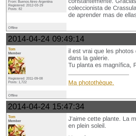
constantemente. Gracias 
From: Buenos Aires-Argentina
Registered: 2012-03-29
coleccionista de Crassu
Posts: 82
de aprender mas de ellas
Offline
2014-04-24 09:49:14
Tom
il est vrai que les photo
Member
dans la galerie.
Tu planta es magnífica, P
Registered: 2011-09-08
Ma photothèque.
Posts: 1,722
Offline
2014-04-24 15:47:34
Tom
J'aime cette plante. La m
Member
en plein soleil.