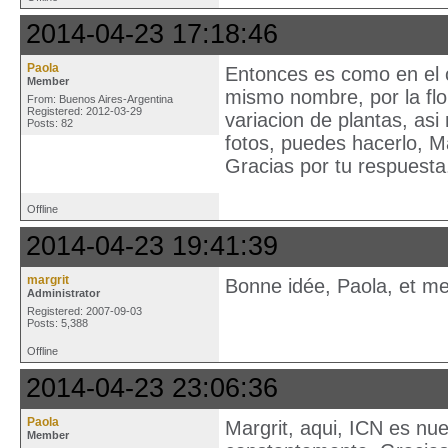
2014-04-23 17:18:46
Paola
Entonces es como en el c
Member
mismo nombre, por la flo
From: Buenos Aires-Argentina
Registered: 2012-03-29
variacion de plantas, asi
Posts: 82
fotos, puedes hacerlo, M
Gracias por tu respuesta
Offline
2014-04-23 19:41:39
margrit
Bonne idée, Paola, et mer
Administrator
Registered: 2007-09-03
Posts: 5,388
Offline
2014-04-23 23:06:36
Paola
Margrit, aqui, ICN es nue
Member