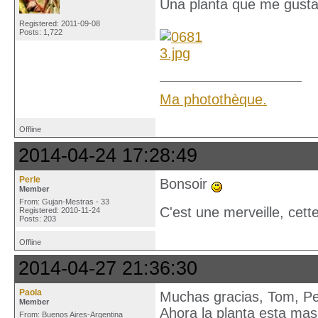
Una planta que me gusta
Registered: 2011-09-08
Posts: 1,722
Ma photothèque.
Offline
2014-04-24 17:28:49
Perle
Bonsoir
Member
From: Gujan-Mestras - 33
C'est une merveille, cett
Registered: 2010-11-24
Posts: 203
Offline
2014-04-27 21:36:30
Paola
Muchas gracias, Tom, Per
Member
Ahora la planta esta mas
From: Buenos Aires-Argentina