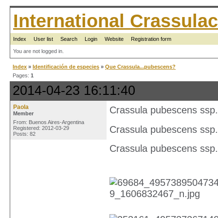
International Crassul
Index
User list
Search
Login
Website
Registration form
You are not logged in.
Index
»
Identificación de especies
»
Que Crassula...pubescens?
Pages:
1
2014-04-23 16:11:40
Paola
Crassula pubescens ssp
Member
From: Buenos Aires-Argentina
Crassula pubescens ssp
Registered: 2012-03-29
Posts: 82
Crassula pubescens ssp.