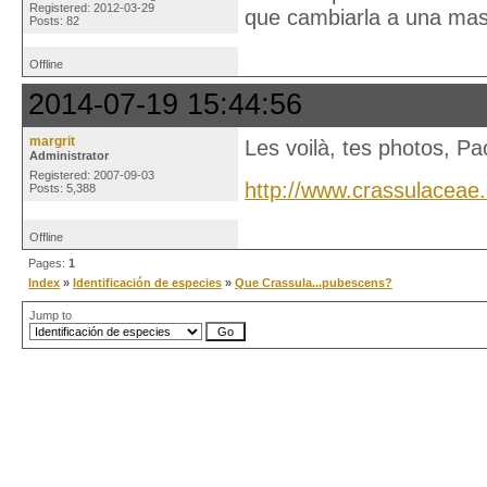
Registered: 2012-03-29
que cambiarla a una mas 
Posts: 82
Offline
2014-07-19 15:44:56
margrit
Les voilà, tes photos, Pa
Administrator
Registered: 2007-09-03
http://www.crassulacea
Posts: 5,388
Offline
Pages:
1
Index
»
Identificación de especies
»
Que Crassula...pubescens?
Jump to