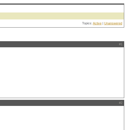
Topics:
Active
|
Unanswered
#1
#2