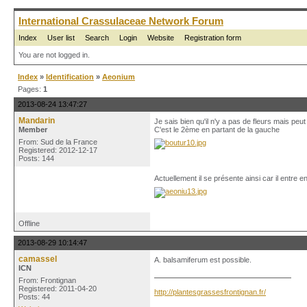
International Crassulaceae Network Forum
Index
User list
Search
Login
Website
Registration form
You are not logged in.
Index
»
Identification
»
Aeonium
Pages:
1
2013-08-24 13:47:27
Mandarin
Je sais bien qu'il n'y a pas de fleurs mais peu
Member
C'est le 2ème en partant de la gauche
From: Sud de la France
Registered: 2012-12-17
Posts: 144
Actuellement il se présente ainsi car il entre e
Offline
2013-08-29 10:14:47
camassel
A. balsamiferum est possible.
ICN
From: Frontignan
Registered: 2011-04-20
http://plantesgrassesfrontignan.fr/
Posts: 44