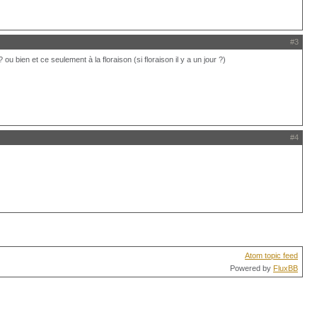
#3
 bien et ce seulement à la floraison (si floraison il y a un jour ?)
#4
Atom topic feed
Powered by
FluxBB