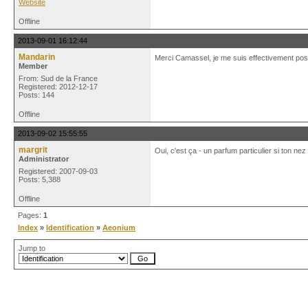
Website
Offline
2013-09-01 16:12:44
Mandarin
Merci Camassel, je me suis effectivement posée 
Member
From: Sud de la France
Registered: 2012-12-17
Posts: 144
Offline
2013-09-02 15:55:55
margrit
Oui, c'est ça - un parfum particulier si ton nez
Administrator
Registered: 2007-09-03
Posts: 5,388
Offline
Pages:
1
Index
»
Identification
»
Aeonium
Jump to