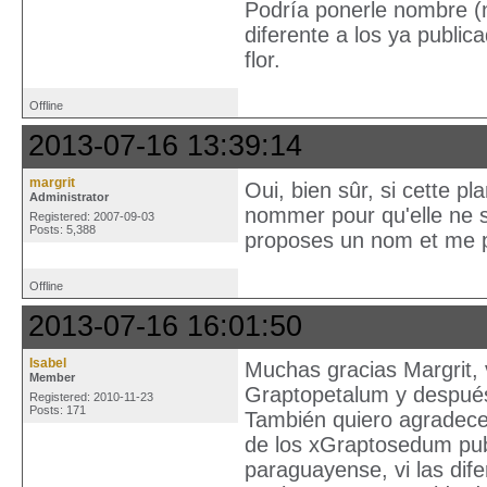
Podría ponerle nombre (
diferente a los ya publi
flor.
Offline
2013-07-16 13:39:14
margrit
Oui, bien sûr, si cette p
Administrator
nommer pour qu'elle ne 
Registered: 2007-09-03
Posts: 5,388
proposes un nom et me pa
Offline
2013-07-16 16:01:50
Isabel
Muchas gracias Margrit, 
Member
Graptopetalum y después 
Registered: 2010-11-23
Posts: 171
También quiero agradecer
de los xGraptosedum pub
paraguayense, vi las dif