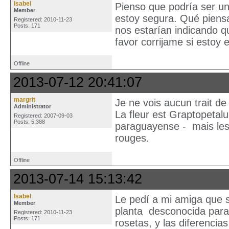
Isabel
Pienso que podría ser un
Member
estoy segura. Qué piens
Registered: 2010-11-23
Posts: 171
nos estarían indicando q
favor corrijame si estoy
Offline
2013-07-12 20:41:07
margrit
Je ne vois aucun trait d
Administrator
La fleur est Graptopeta
Registered: 2007-09-03
Posts: 5,388
paraguayense - mais les 
rouges.
Offline
2013-07-14 15:13:42
Isabel
Le pedí a mi amiga que 
Member
planta desconocida para 
Registered: 2010-11-23
Posts: 171
rosetas, y las diferencias