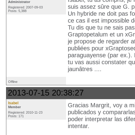
Administrator
suis assez sûre que G. p
Registered: 2007-09-03
Posts: 5,388
Un hybride ne doit pas fo
ce cas il est impossible 
Tu dis que tu ne sais pa
Graptopetalum et un xGra
je propose de regarder a
publiées pour xGraptosed
paraguayense (par ex.). L
tu vas aussi constater q
jaunâtres ....
Offline
2013-07-15 20:38:27
Isabel
Gracias Margrit, voy a m
Member
publicados y compararla
Registered: 2010-11-23
Posts: 171
poder interpretar las dif
intentar.