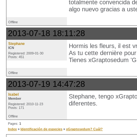
totalmente convencida d
algo nuevo gracias a ust
Offline
2013-07-18 18:11:28
Stephane
Hormis les fleurs, il est
ICN
As tu cette dernière pou
Registered: 2009-01-30
Posts: 451
Tienes xGraptosedum 'Gh
Offline
2013-07-19 14:47:28
Isabel
Stephane, tengo xGrapto
Member
diferentes.
Registered: 2010-11-23
Posts: 171
Offline
Pages:
1
Index
»
Identificación de especies
»
xGraptosedum? Cuál?