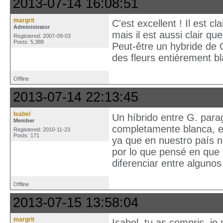
2013-07-14 16:08:51
margrit
C'est excellent ! Il est 
Administrator
mais il est aussi clair q
Registered: 2007-09-03
Posts: 5,388
Peut-être un hybride de
des fleurs entièrement b
Offline
2013-07-14 22:13:45
Isabel
Un híbrido entre G. para
Member
completamente blanca, en
Registered: 2010-11-23
Posts: 171
ya que en nuestro país 
por lo que pensé en que 
diferenciar entre algun
Offline
2013-07-15 13:58:04
margrit
Isabel, tu as compris, je