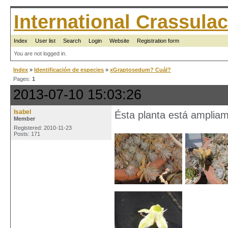
International Crassul
Index
User list
Search
Login
Website
Registration form
You are not logged in.
Index
»
Identificación de especies
»
xGraptosedum? Cuál?
Pages:
1
2013-07-10 15:03:26
Isabel
Ésta planta está ampliame
Member
Registered: 2010-11-23
Posts: 171