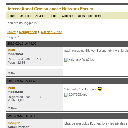
International Crassulaceae Network Forum
Index
User list
Search
Login
Website
Registration form
You are not logged in.
Index
»
Neuigkeiten
»
Auf der Suche
Pages:
1
2013-02-10 16:48:00
Paul
nach ein gutes Bild von Kalanchoë thyrsiflora
Moderator
.
Registered: 2009-01-13
Posts: 1,885
Offline
2013-03-02 15:46:42
Paul
"Gefunden" self service
Moderator
Registered: 2009-01-13
Posts: 1,885
Offline
2013-03-02 16:56:35
margrit
Mais ce n'est plus K. thyrsiflora - les pétales 
Administrator