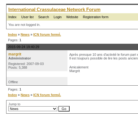
International Crassulaceae Network Forum
Index
User list
Search
Login
Website
Registration form
You are not logged in.
Index
»
News
»
ICN forum fermé.
Pages:
1
2015-09-24 19:40:29
margrit
Après presque 10 ans d'activité le forum part e
Administrator
Il est toujours possible de lire les posts ancie
Registered: 2007-09-03
Amicalement
Posts: 5,388
Margrit
Offline
Pages:
1
Index
»
News
»
ICN forum fermé.
Jump to